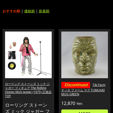
おすすめ順
|
価格順
|
新着順
ローリング ストーンズ ミック ジ
Tiki Farm
ャガー フィギュア The Rolling
ティキ ファーム マグ TUMUAKI
Stones Mick Jagger (1975) 正規品
MUG GREEN
TOY
12,870
Yen
ローリング ストーン
ズ ミック ジャガー フ