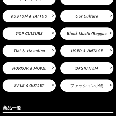
KUSTOM & TATTOO
Car Culture
POP CULTURE
Black Muzik/Reggae
Tiki ＆ Hawaiian
USED & VINTAGE
HORROR & MOVIE
BASIC ITEM
SALE & OUTLET
ファッション小物
商品一覧