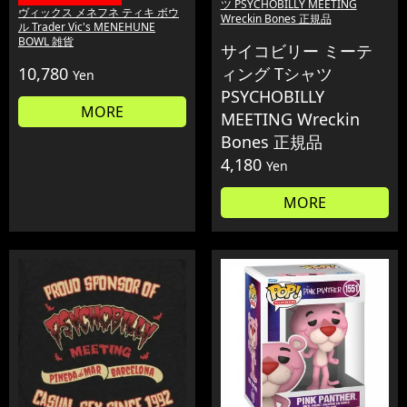
ツ PSYCHOBILLY MEETING
ヴィックス メネフネ ティキ ボウ
Wreckin Bones 正規品
ル Trader Vic's MENEHUNE
BOWL 雑貨
サイコビリー ミーテ
10,780
ィング Tシャツ
Yen
PSYCHOBILLY
MORE
MEETING Wreckin
Bones 正規品
4,180
Yen
MORE