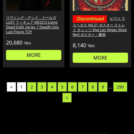
リヴィング・デッド・ドールズ
ビヴァ ラ
LUST フィギュア MEZCO Living
スベガス Vol.21 ポスター ストレ
Dead Dolls Series 7 Deadly Sins
イ キャッツ Viva Las Vegas Vince
Lust Figure TOY
Ray! ポスター・書籍
20,680
Yen
8,140
Yen
MORE
MORE
<
1
2
3
4
5
6
7
8
9
...
290
>