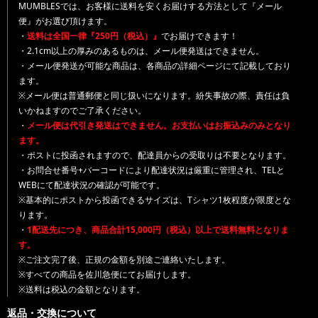
MUMBLESでは、お客様に送料を安くお届けする方法として『メール
便』がお選び頂けます。
・
送料は全国一律『250円（税込）』
でお届けできます！
・2.1cm以上の厚みのあるものは、メール便発送はできません。
・メール便発送が可能な商品は、各商品の詳細ページにて記載しており
ます。
※メール便は普通郵便と同じ扱いになります。紛失事故の際、責任は負
いかねますのでご了承ください。
・
メール便は代引き発送はできません。お支払いはお振込みのみとなり
ます。
・ポストに投函されますので、配達員からの受取りは不要となります。
・お問合せ番号+バーコードにより配達状況は厳重に管理され、TELと
WEBにて配達状況の確認が可能です。
※基本的にポストから投函できるサイズは、Tシャツ1枚程度が限度とな
ります。
・
1配送先につき、商品合計15,000円（税込）以上で送料無料となりま
す。
※ご注文完了後、正規の金額を別途ご連絡いたします。
※すべての商品を佐川急便にてお届けします。
※送料は税込の金額となります。
返品・交換について