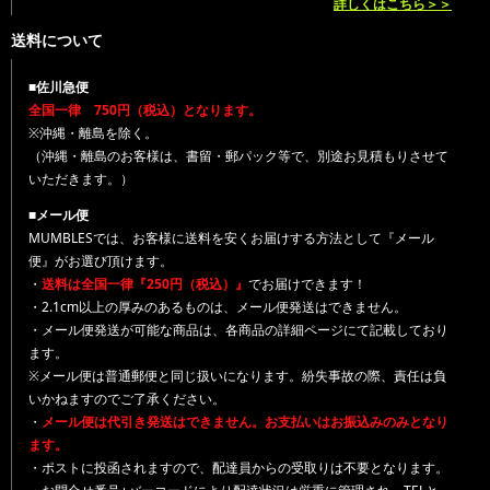
詳しくはこちら＞＞
送料について
■佐川急便
全国一律 750円（税込）となります。
※沖縄・離島を除く。
（沖縄・離島のお客様は、書留・郵パック等で、別途お見積もりさせて
いただきます。）
■メール便
MUMBLESでは、お客様に送料を安くお届けする方法として『メール
便』がお選び頂けます。
・
送料は全国一律『250円（税込）』
でお届けできます！
・2.1cm以上の厚みのあるものは、メール便発送はできません。
・メール便発送が可能な商品は、各商品の詳細ページにて記載しており
ます。
※メール便は普通郵便と同じ扱いになります。紛失事故の際、責任は負
いかねますのでご了承ください。
・
メール便は代引き発送はできません。お支払いはお振込みのみとなり
ます。
・ポストに投函されますので、配達員からの受取りは不要となります。