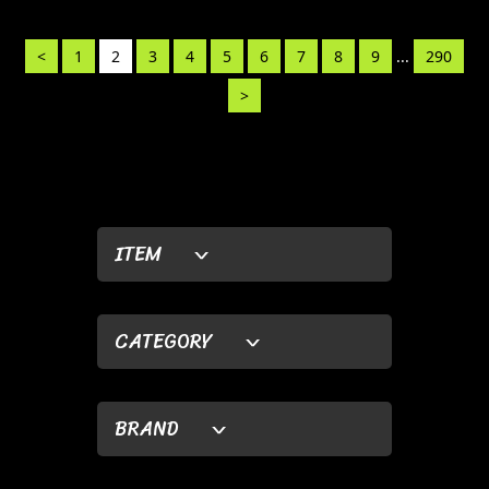
<
1
2
3
4
5
6
7
8
9
...
290
>
ITEM
CATEGORY
BRAND