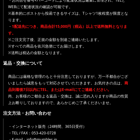
・お問合せ番号+バーコードにより配達状況は厳重に管理され、TELと
WEBにて配達状況の確認が可能です。
※基本的にポストから投函できるサイズは、Tシャツ1枚程度が限度とな
ります。
・
1配送先につき、商品合計15,000円（税込）以上で送料無料となりま
す。
※ご注文完了後、正規の金額を別途ご連絡いたします。
※すべての商品を佐川急便にてお届けします。
※送料は税込の金額となります。
返品・交換について
商品には厳格な管理のもと十分注意しておりますが、万一不都合がござ
いましたら誠意をもって対応させていただきます。お気付きの点は、
商
品到着後7日以内にTEL、またはE-mailにてご連絡ください。
尚、お客様のご都合よる返品・交換は、誠に恐れ入りますが商品の性質
上お断りしておりますので、あらかじめご了承くださいませ。
注文方法・お問い合わせ
・インターネット販売（24時間、365日受付）
・TEL / FAX：053-420-0728
・E-mail：info@mumbles.jp