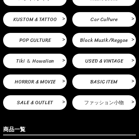
KUSTOM & TATTOO
Car Culture
POP CULTURE
Black Muzik/Reggae
Tiki ＆ Hawaiian
USED & VINTAGE
HORROR & MOVIE
BASIC ITEM
SALE & OUTLET
ファッション小物
商品一覧