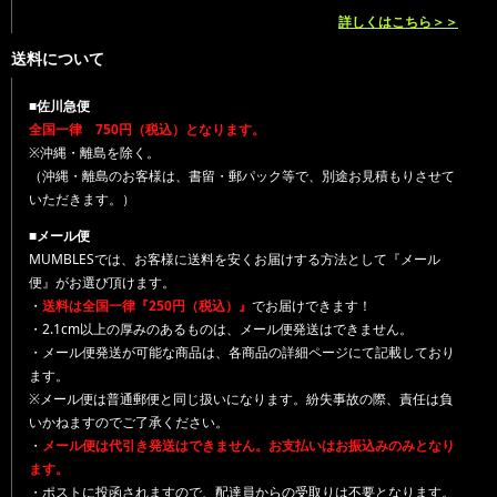
詳しくはこちら＞＞
送料について
■佐川急便
全国一律 750円（税込）となります。
※沖縄・離島を除く。
（沖縄・離島のお客様は、書留・郵パック等で、別途お見積もりさせて
いただきます。）
■メール便
MUMBLESでは、お客様に送料を安くお届けする方法として『メール
便』がお選び頂けます。
・
送料は全国一律『250円（税込）』
でお届けできます！
・2.1cm以上の厚みのあるものは、メール便発送はできません。
・メール便発送が可能な商品は、各商品の詳細ページにて記載しており
ます。
※メール便は普通郵便と同じ扱いになります。紛失事故の際、責任は負
いかねますのでご了承ください。
・
メール便は代引き発送はできません。お支払いはお振込みのみとなり
ます。
・ポストに投函されますので、配達員からの受取りは不要となります。