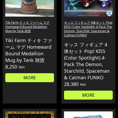
Tiki Farm ティキ ファーム マグ
キッス フィギュア 4体セット Pop!
Homeward Bound Medallion
KISS (Color Spotlight) 4-Pack The
Mug by Tank 雑貨
Demon, Starchild, Spaceman &
Catman FUNKO
Tiki Farm ティキ ファ
キッス フィギュア 4
ーム マグ Homeward
体セット Pop! KISS
Bound Medallion
(Color Spotlight) 4-
Mug by Tank 雑貨
Pack The Demon,
8,250
Yen
Starchild, Spaceman
& Catman FUNKO
MORE
28,380
Yen
MORE