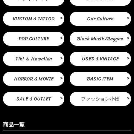
KUSTOM & TATTOO
Car Culture
POP CULTURE
Black Muzik/Reggae
Tiki ＆ Hawaiian
USED & VINTAGE
HORROR & MOVIE
BASIC ITEM
SALE & OUTLET
ファッション小物
商品一覧