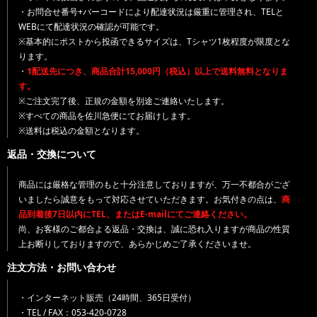
・お問合せ番号+バーコードにより配達状況は厳重に管理され、TELと
WEBにて配達状況の確認が可能です。
※基本的にポストから投函できるサイズは、Tシャツ1枚程度が限度とな
ります。
・
1配送先につき、商品合計15,000円（税込）以上で送料無料となりま
す。
※ご注文完了後、正規の金額を別途ご連絡いたします。
※すべての商品を佐川急便にてお届けします。
※送料は税込の金額となります。
返品・交換について
商品には厳格な管理のもと十分注意しておりますが、万一不都合がござ
いましたら誠意をもって対応させていただきます。お気付きの点は、
商
品到着後7日以内にTEL、またはE-mailにてご連絡ください。
尚、お客様のご都合よる返品・交換は、誠に恐れ入りますが商品の性質
上お断りしておりますので、あらかじめご了承くださいませ。
注文方法・お問い合わせ
・インターネット販売（24時間、365日受付）
・TEL / FAX：053-420-0728