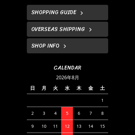
SHOPPING GUIDE
OVERSEAS SHIPPING
SHOP INFO
CALENDAR
2026年8月
日
月
火
水
木
金
土
1
2
3
4
5
6
7
8
9
10
11
12
13
14
15