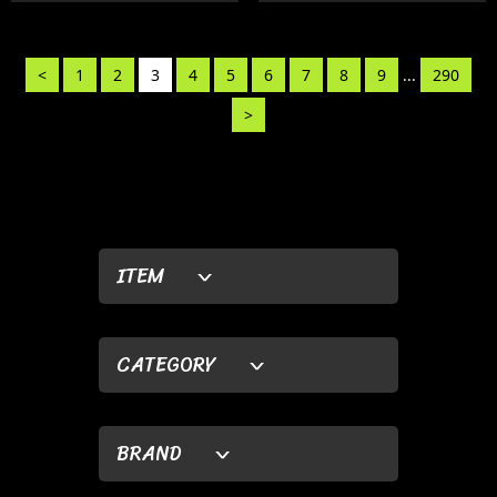
<
1
2
3
4
5
6
7
8
9
...
290
>
ITEM
CATEGORY
BRAND