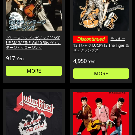
グリースアップマガジン GREASE
ラッキー
UP MAGAZINE Vol.10 50s ヴィン
13 Tシャツ LUCKY13 The Tiger 黒
テージ・クロージング
ザ・クランプス
917
Yen
4,950
Yen
MORE
MORE