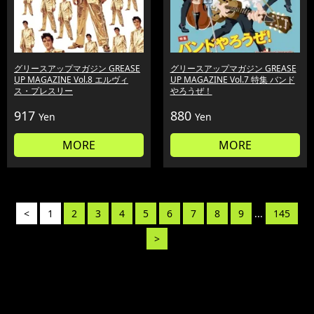
グリースアップマガジン GREASE
グリースアップマガジン GREASE
UP MAGAZINE Vol.8 エルヴィ
UP MAGAZINE Vol.7 特集 バンド
ス・プレスリー
やろうぜ！
917
880
Yen
Yen
MORE
MORE
<
1
2
3
4
5
6
7
8
9
...
145
>