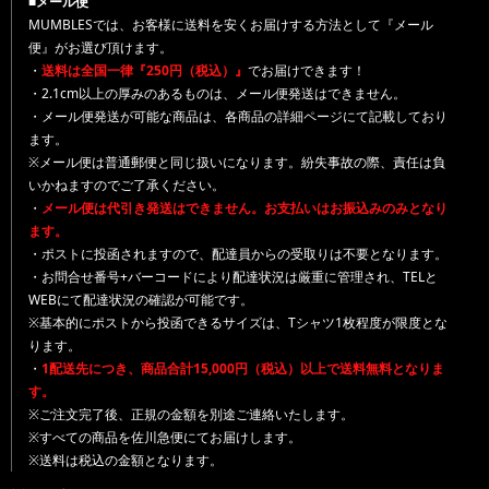
■メール便
MUMBLESでは、お客様に送料を安くお届けする方法として『メール
便』がお選び頂けます。
・
送料は全国一律『250円（税込）』
でお届けできます！
・2.1cm以上の厚みのあるものは、メール便発送はできません。
・メール便発送が可能な商品は、各商品の詳細ページにて記載しており
ます。
※メール便は普通郵便と同じ扱いになります。紛失事故の際、責任は負
いかねますのでご了承ください。
・
メール便は代引き発送はできません。お支払いはお振込みのみとなり
ます。
・ポストに投函されますので、配達員からの受取りは不要となります。
・お問合せ番号+バーコードにより配達状況は厳重に管理され、TELと
WEBにて配達状況の確認が可能です。
※基本的にポストから投函できるサイズは、Tシャツ1枚程度が限度とな
ります。
・
1配送先につき、商品合計15,000円（税込）以上で送料無料となりま
す。
※ご注文完了後、正規の金額を別途ご連絡いたします。
※すべての商品を佐川急便にてお届けします。
※送料は税込の金額となります。