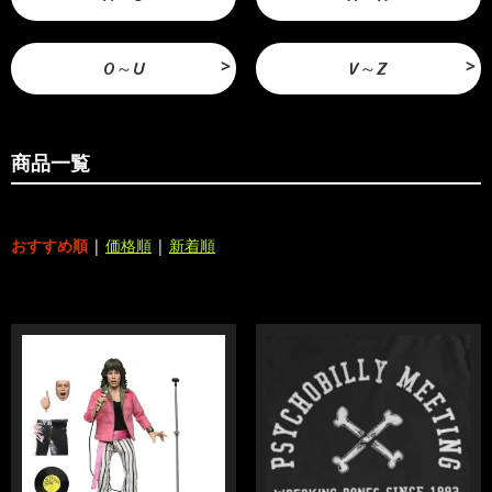
O～U
V～Z
商品一覧
おすすめ順
|
価格順
|
新着順