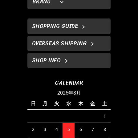
BRAND
SHOPPING GUIDE
OVERSEAS SHIPPING
SHOP INFO
CALENDAR
2026年8月
日
月
火
水
木
金
土
1
2
3
4
5
6
7
8