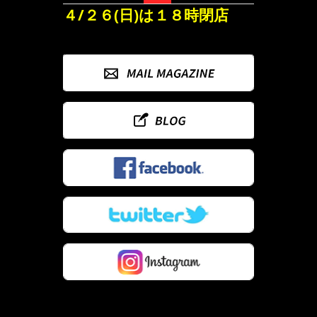
４/２６(日)は１８時閉店