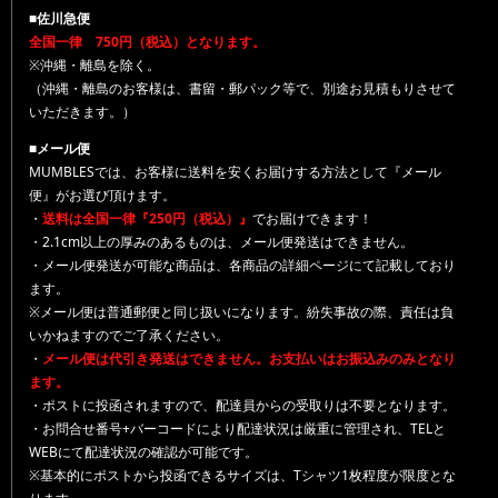
■佐川急便
全国一律 750円（税込）となります。
※沖縄・離島を除く。
（沖縄・離島のお客様は、書留・郵パック等で、別途お見積もりさせて
いただきます。）
■メール便
MUMBLESでは、お客様に送料を安くお届けする方法として『メール
便』がお選び頂けます。
・
送料は全国一律『250円（税込）』
でお届けできます！
・2.1cm以上の厚みのあるものは、メール便発送はできません。
・メール便発送が可能な商品は、各商品の詳細ページにて記載しており
ます。
※メール便は普通郵便と同じ扱いになります。紛失事故の際、責任は負
いかねますのでご了承ください。
・
メール便は代引き発送はできません。お支払いはお振込みのみとなり
ます。
・ポストに投函されますので、配達員からの受取りは不要となります。
・お問合せ番号+バーコードにより配達状況は厳重に管理され、TELと
WEBにて配達状況の確認が可能です。
※基本的にポストから投函できるサイズは、Tシャツ1枚程度が限度とな