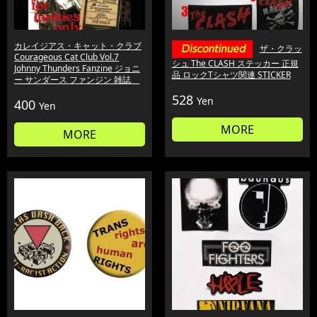
カレイジアス・キャット・クラブ
ザ・クラッ
Courageous Cat Club Vol.7
シュ The CLASH ステッカー 正規
Johnny Thunders Fanzine ジョニ
品 ロックTシャツ関連 STICKER
ー サンダース ファンジン 雑誌
528
Yen
400
Yen
MORE
MORE