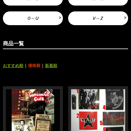
O～U
V～Z
商品一覧
おすすめ順
|
価格順
|
新着順