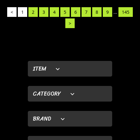
<
1
2
3
4
5
6
7
8
9
...
145
>
ITEM
CATEGORY
BRAND