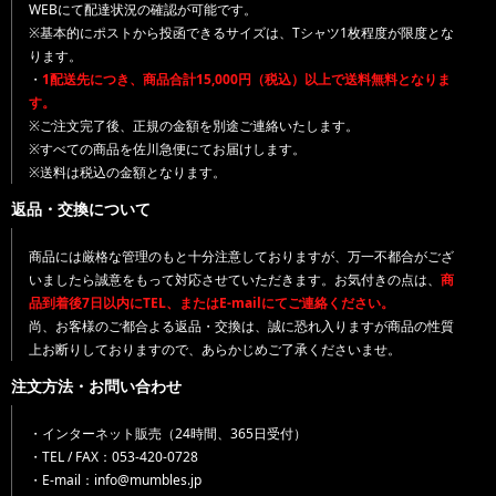
WEBにて配達状況の確認が可能です。
※基本的にポストから投函できるサイズは、Tシャツ1枚程度が限度とな
ります。
・
1配送先につき、商品合計15,000円（税込）以上で送料無料となりま
す。
※ご注文完了後、正規の金額を別途ご連絡いたします。
※すべての商品を佐川急便にてお届けします。
※送料は税込の金額となります。
返品・交換について
商品には厳格な管理のもと十分注意しておりますが、万一不都合がござ
いましたら誠意をもって対応させていただきます。お気付きの点は、
商
品到着後7日以内にTEL、またはE-mailにてご連絡ください。
尚、お客様のご都合よる返品・交換は、誠に恐れ入りますが商品の性質
上お断りしておりますので、あらかじめご了承くださいませ。
注文方法・お問い合わせ
・インターネット販売（24時間、365日受付）
・TEL / FAX：053-420-0728
・E-mail：info@mumbles.jp