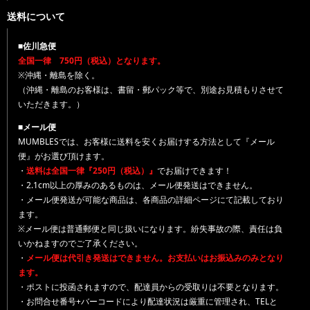
送料について
■佐川急便
全国一律 750円（税込）となります。
※沖縄・離島を除く。
（沖縄・離島のお客様は、書留・郵パック等で、別途お見積もりさせて
いただきます。）
■メール便
MUMBLESでは、お客様に送料を安くお届けする方法として『メール
便』がお選び頂けます。
・
送料は全国一律『250円（税込）』
でお届けできます！
・2.1cm以上の厚みのあるものは、メール便発送はできません。
・メール便発送が可能な商品は、各商品の詳細ページにて記載しており
ます。
※メール便は普通郵便と同じ扱いになります。紛失事故の際、責任は負
いかねますのでご了承ください。
・
メール便は代引き発送はできません。お支払いはお振込みのみとなり
ます。
・ポストに投函されますので、配達員からの受取りは不要となります。
・お問合せ番号+バーコードにより配達状況は厳重に管理され、TELと