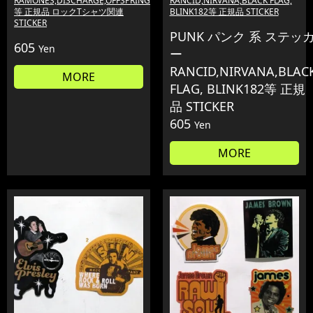
RAMONES,DISCHARGE,OFFSPRING
RANCID,NIRVANA,BLACK FLAG,
等 正規品 ロックTシャツ関連
BLINK182等 正規品 STICKER
STICKER
PUNK パンク 系 ステッ
605
Yen
ー
RANCID,NIRVANA,BLAC
MORE
FLAG, BLINK182等 正規
品 STICKER
605
Yen
MORE