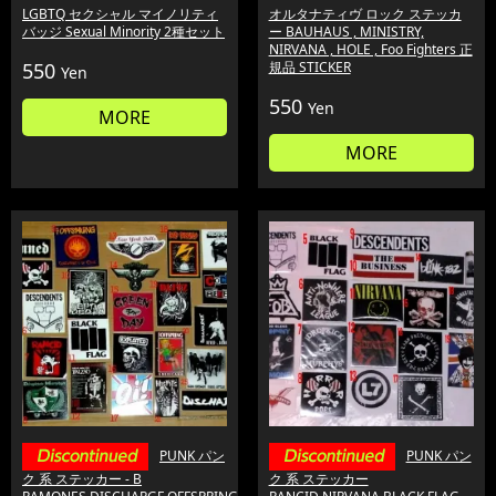
LGBTQ セクシャル マイノリティ
オルタナティヴ ロック ステッカ
バッジ Sexual Minority 2種セット
ー BAUHAUS , MINISTRY,
NIRVANA , HOLE , Foo Fighters 正
550
規品 STICKER
Yen
550
Yen
MORE
MORE
PUNK パン
PUNK パン
ク 系 ステッカー - B
ク 系 ステッカー