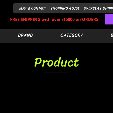
MAP & CONTACT
SHOPPING GUIDE
OVERSEAS SHIPP
FREE SHIPPING with over \15000 on ORDERS
BRAND
CATEGORY
Product