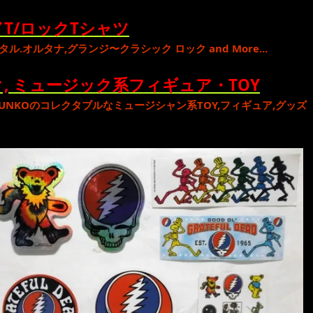
T/ロックTシャツ
タル
.
オルタナ
,
グランジ
〜
クラシック ロック
and More...
, ミュージック系フィギュア・TOY
UNKO
のコレクタブルな
ミュージシャン系TOY,フィギュア,グッズ