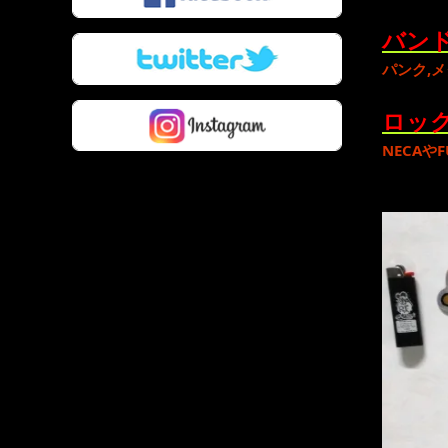
バンド
パンク
,
メ
ロック
NECA
や
F