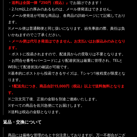
・
送料は全国一律『250円（税込）』
でお届けできます！
・2.1cm以上の厚みのあるものは、メール便発送はできません。
・メール便発送が可能な商品は、各商品の詳細ページにて記載しており
ます。
※メール便は普通郵便と同じ扱いになります。紛失事故の際、責任は負
いかねますのでご了承ください。
・
メール便は代引き発送はできません。お支払いはお振込みのみとなり
ます。
・ポストに投函されますので、配達員からの受取りは不要となります。
・お問合せ番号+バーコードにより配達状況は厳重に管理され、TELと
WEBにて配達状況の確認が可能です。
※基本的にポストから投函できるサイズは、Tシャツ1枚程度が限度とな
ります。
・
1配送先につき、商品合計15,000円（税込）以上で送料無料となりま
す。
※ご注文完了後、正規の金額を別途ご連絡いたします。
※すべての商品を佐川急便にてお届けします。
※送料は税込の金額となります。
返品・交換について
商品には厳格な管理のもと十分注意しておりますが、万一不都合がござ