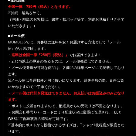
■佐川急便
全国一律 750円（税込）となります。
※沖縄・離島を除く。
（沖縄・離島のお客様は、書留・郵パック等で、別途お見積もりさせて
いただきます。）
■メール便
MUMBLESでは、お客様に送料を安くお届けする方法として『メール
便』がお選び頂けます。
・
送料は全国一律『250円（税込）』
でお届けできます！
・2.1cm以上の厚みのあるものは、メール便発送はできません。
・メール便発送が可能な商品は、各商品の詳細ページにて記載しており
ます。
※メール便は普通郵便と同じ扱いになります。紛失事故の際、責任は負
いかねますのでご了承ください。
・
メール便は代引き発送はできません。お支払いはお振込みのみとなり
ます。
・ポストに投函されますので、配達員からの受取りは不要となります。
・お問合せ番号+バーコードにより配達状況は厳重に管理され、TELと
WEBにて配達状況の確認が可能です。
※基本的にポストから投函できるサイズは、Tシャツ1枚程度が限度とな
ります。