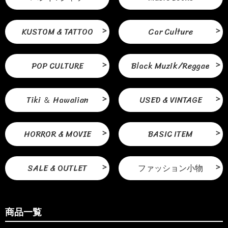
KUSTOM & TATTOO
Car Culture
POP CULTURE
Black Muzik/Reggae
Tiki ＆ Hawaiian
USED & VINTAGE
HORROR & MOVIE
BASIC ITEM
SALE & OUTLET
ファッション小物
商品一覧