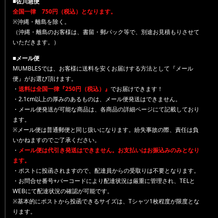
■佐川急便
全国一律 750円（税込）となります。
※沖縄・離島を除く。
（沖縄・離島のお客様は、書留・郵パック等で、別途お見積もりさせて
いただきます。）
■メール便
MUMBLESでは、お客様に送料を安くお届けする方法として『メール
便』がお選び頂けます。
・
送料は全国一律『250円（税込）』
でお届けできます！
・2.1cm以上の厚みのあるものは、メール便発送はできません。
・メール便発送が可能な商品は、各商品の詳細ページにて記載しており
ます。
※メール便は普通郵便と同じ扱いになります。紛失事故の際、責任は負
いかねますのでご了承ください。
・
メール便は代引き発送はできません。お支払いはお振込みのみとなり
ます。
・ポストに投函されますので、配達員からの受取りは不要となります。
・お問合せ番号+バーコードにより配達状況は厳重に管理され、TELと
WEBにて配達状況の確認が可能です。
※基本的にポストから投函できるサイズは、Tシャツ1枚程度が限度とな
ります。