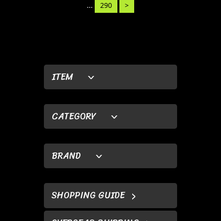
...
290
>
ITEM
CATEGORY
BRAND
SHOPPING GUIDE