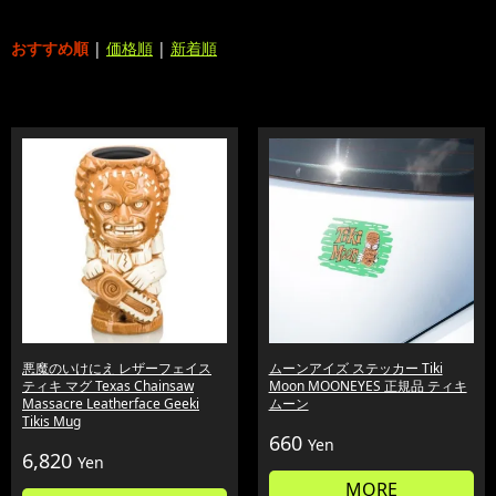
おすすめ順
|
価格順
|
新着順
悪魔のいけにえ レザーフェイス
ムーンアイズ ステッカー Tiki
ティキ マグ Texas Chainsaw
Moon MOONEYES 正規品 ティキ
Massacre Leatherface Geeki
ムーン
Tikis Mug
660
Yen
6,820
Yen
MORE