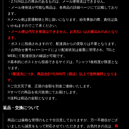
・2.1cm以上の厚みのあるものは、メール便発送はできません。
・メール便発送が可能な商品は、各商品の詳細ページにて記載しており
ます。
※メール便は普通郵便と同じ扱いになります。紛失事故の際、責任は負
いかねますのでご了承ください。
・
メール便は代引き発送はできません。お支払いはお振込みのみとなり
ます。
・ポストに投函されますので、配達員からの受取りは不要となります。
・お問合せ番号+バーコードにより配達状況は厳重に管理され、TELと
WEBにて配達状況の確認が可能です。
※基本的にポストから投函できるサイズは、Tシャツ1枚程度が限度とな
ります。
・
1配送先につき、商品合計15,000円（税込）以上で送料無料となりま
す。
※ご注文完了後、正規の金額を別途ご連絡いたします。
※すべての商品を佐川急便にてお届けします。
※送料は税込の金額となります。
返品・交換について
商品には厳格な管理のもと十分注意しておりますが、万一不都合がござ
いましたら誠意をもって対応させていただきます。お気付きの点は、
商