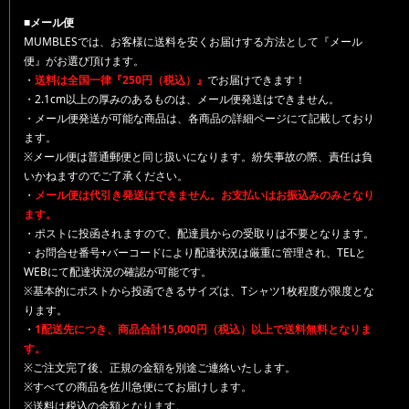
■メール便
MUMBLESでは、お客様に送料を安くお届けする方法として『メール
便』がお選び頂けます。
・
送料は全国一律『250円（税込）』
でお届けできます！
・2.1cm以上の厚みのあるものは、メール便発送はできません。
・メール便発送が可能な商品は、各商品の詳細ページにて記載しており
ます。
※メール便は普通郵便と同じ扱いになります。紛失事故の際、責任は負
いかねますのでご了承ください。
・
メール便は代引き発送はできません。お支払いはお振込みのみとなり
ます。
・ポストに投函されますので、配達員からの受取りは不要となります。
・お問合せ番号+バーコードにより配達状況は厳重に管理され、TELと
WEBにて配達状況の確認が可能です。
※基本的にポストから投函できるサイズは、Tシャツ1枚程度が限度とな
ります。
・
1配送先につき、商品合計15,000円（税込）以上で送料無料となりま
す。
※ご注文完了後、正規の金額を別途ご連絡いたします。
※すべての商品を佐川急便にてお届けします。
※送料は税込の金額となります。