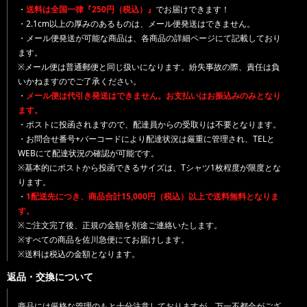
・
送料は全国一律『250円（税込）』
でお届けできます！
・2.1cm以上の厚みのあるものは、メール便発送はできません。
・メール便発送が可能な商品は、各商品の詳細ページにて記載しており
ます。
※メール便は普通郵便と同じ扱いになります。紛失事故の際、責任は負
いかねますのでご了承ください。
・
メール便は代引き発送はできません。お支払いはお振込みのみとなり
ます。
・ポストに投函されますので、配達員からの受取りは不要となります。
・お問合せ番号+バーコードにより配達状況は厳重に管理され、TELと
WEBにて配達状況の確認が可能です。
※基本的にポストから投函できるサイズは、Tシャツ1枚程度が限度とな
ります。
・
1配送先につき、商品合計15,000円（税込）以上で送料無料となりま
す。
※ご注文完了後、正規の金額を別途ご連絡いたします。
※すべての商品を佐川急便にてお届けします。
※送料は税込の金額となります。
返品・交換について
商品には厳格な管理のもと十分注意しておりますが、万一不都合がござ