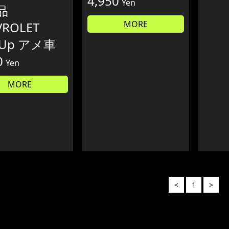
4,950
Yen
品
MORE
VROLET
k Up アメ車
0
Yen
MORE
<
1
>