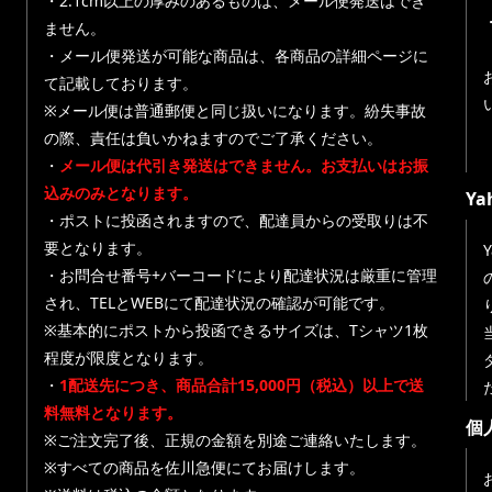
・2.1cm以上の厚みのあるものは、メール便発送はでき
ません。
・メール便発送が可能な商品は、各商品の詳細ページに
て記載しております。
※メール便は普通郵便と同じ扱いになります。紛失事故
の際、責任は負いかねますのでご了承ください。
・
メール便は代引き発送はできません。お支払いはお振
込みのみとなります。
Y
・ポストに投函されますので、配達員からの受取りは不
要となります。
・お問合せ番号+バーコードにより配達状況は厳重に管理
され、TELとWEBにて配達状況の確認が可能です。
※基本的にポストから投函できるサイズは、Tシャツ1枚
程度が限度となります。
・
1配送先につき、商品合計15,000円（税込）以上で送
料無料となります。
個
※ご注文完了後、正規の金額を別途ご連絡いたします。
※すべての商品を佐川急便にてお届けします。