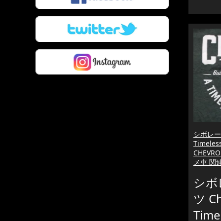
シボレー 
Timele
CHEVROL
メ車 関
シボ
ツ C
Time