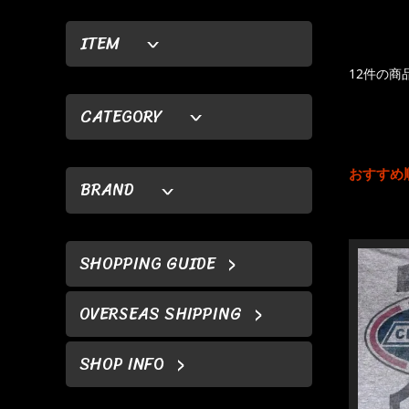
ITEM
12件の商
CATEGORY
おすすめ
BRAND
SHOPPING GUIDE
OVERSEAS SHIPPING
SHOP INFO