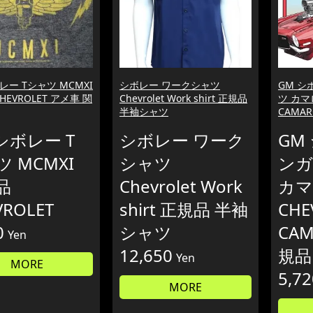
レー Tシャツ MCMXI
シボレー ワークシャツ
GM シ
HEVROLET アメ車 関
Chevrolet Work shirt 正規品
ツ カマロ
半袖シャツ
CAMAR
シボレー T
シボレー ワーク
GM
 MCMXI
シャツ
ンガ
品
Chevrolet Work
カマ
VROLET
shirt 正規品 半袖
CHE
0
シャツ
CAM
Yen
12,650
規品
Yen
MORE
5,72
MORE