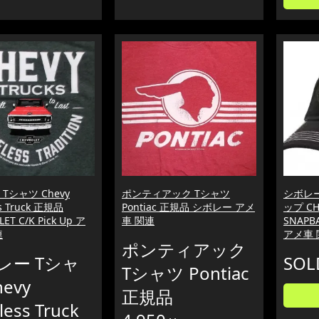
Tシャツ Chevy
ポンティアック Tシャツ
シボレ
ss Truck 正規品
Pontiac 正規品 シボレー アメ
ップ CH
ET C/K Pick Up ア
車 関連
SNAPB
連
アメ車 
ポンティアック
レー Tシャ
SOL
Tシャツ Pontiac
hevy
正規品
less Truck