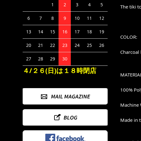
1
2
3
4
5
The tiki t
6
7
8
9
10
11
12
13
14
15
16
17
18
19
COLOR:
20
21
22
23
24
25
26
Charcoal 
27
28
29
30
４/２６(日)は１８時閉店
MATERIA
100% Pol
Machine 
Made in 