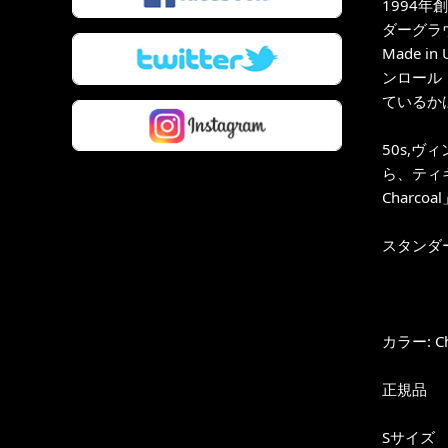
1994年創
ダーグラウン
Made
ンロール
ているか
50s,ヴ
ら、ティキ・
Charco
スタンダ
カラー: Ch
正規品
Sサイズ