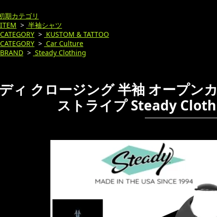
初期カテゴリ
ITEM
>
半袖シャツ
CATEGORY
>
KUSTOM & TATTOO
CATEGORY
>
Car Culture
BRAND
>
Steady Clothing
ディ クロージング 半袖 オープンカラ
ストライプ Steady Clot