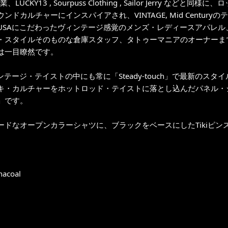
業、LUCKY13 , Sourpuss Clothing , Sailor Jer
ドカルチャーにインスパイアされ、VINTAGE, Mid Centuryのテイスト
 in USAにこだわったヴィンテージ感覚のメンズ・レディースアパ
・スタイルそのものな倉庫スタッフ、タトゥーマニアのオーナーま
は一目瞭然です。
ィンテージ・テイストの中にも常に「Steady-touch」で最新のスタイル
カルチャーをホットロッド・テイストに落とし込んだパネル・シャツ「Pinstripe
al」です。
ードなオープンカラーシャツに、ブラックをベースにしたTikiピンス
acoal