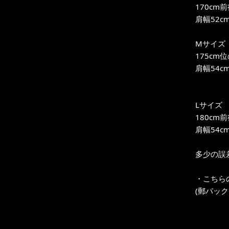
170c
肩幅52c
Mサイズ
175c
肩幅54c
Lサイズ
180c
肩幅54c
多少の誤
・こちら
(郵パッ