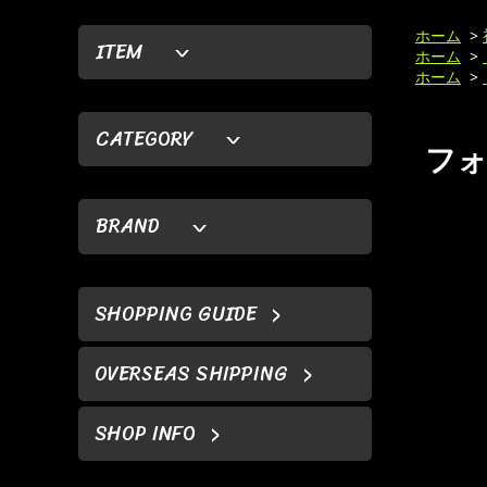
ホーム
>
ITEM
ホーム
>
ホーム
>
CATEGORY
フォ
BRAND
SHOPPING GUIDE
OVERSEAS SHIPPING
SHOP INFO