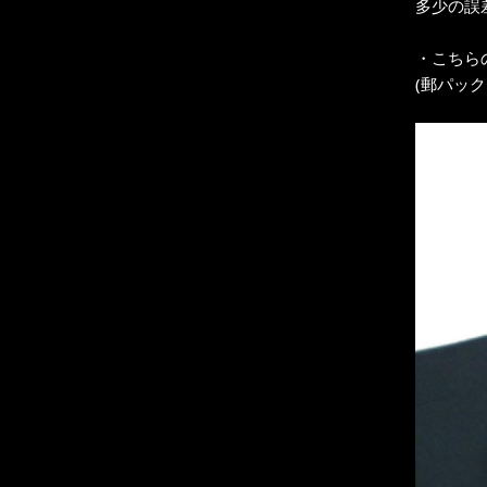
多少の誤
・こちら
(郵パッ