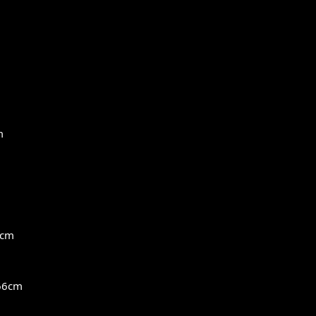
m
cm
6cm