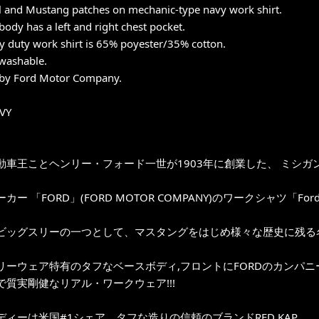
 and Mustang patches on mechanic-type navy work shirt.
 body has a left and right chest pocket.
y duty work shirt is 65% poyester/35% cotton.
washable.
 by Ford Motor Company.
AVY
動車王ことヘンリー・フォード一世が1903年に創業した、 ミシ
ー 「FORD」(FORD MOTOR COMPANY)のワークシャツ「Ford Mu
ビッグスリーの一つとして、マスタングをはじめ様々な歴史に残る
リーウェア特有のタフなベースボディ,フロントにFORDのカンパニーロ
で質実剛健なリアル・ワークウェア!!!
ディーは米国#1シェア、タフな造りの信頼のブランドRED KAP