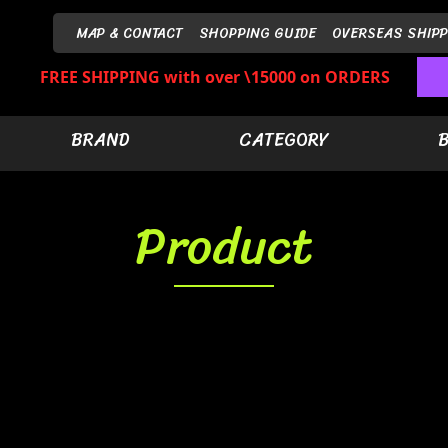
MAP & CONTACT
SHOPPING GUIDE
OVERSEAS SHIPP
FREE SHIPPING with over \15000 on ORDERS
BRAND
CATEGORY
Product