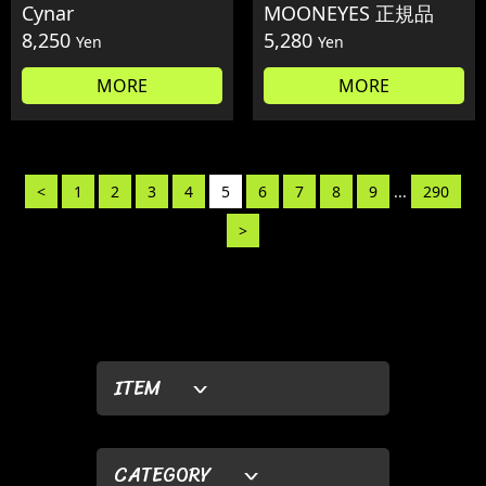
Cynar
MOONEYES 正規品
8,250
5,280
Yen
Yen
MORE
MORE
<
1
2
3
4
5
6
7
8
9
...
290
>
ITEM
CATEGORY