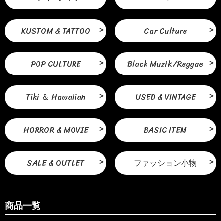
KUSTOM & TATTOO
Car Culture
POP CULTURE
Black Muzik/Reggae
Tiki ＆ Hawaiian
USED & VINTAGE
HORROR & MOVIE
BASIC ITEM
SALE & OUTLET
ファッション小物
商品一覧