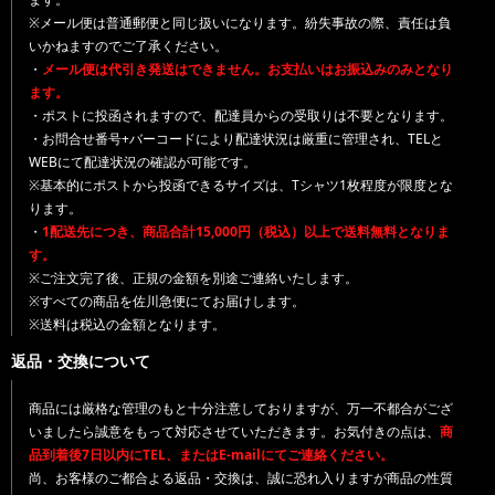
※メール便は普通郵便と同じ扱いになります。紛失事故の際、責任は負
いかねますのでご了承ください。
・
メール便は代引き発送はできません。お支払いはお振込みのみとなり
ます。
・ポストに投函されますので、配達員からの受取りは不要となります。
・お問合せ番号+バーコードにより配達状況は厳重に管理され、TELと
WEBにて配達状況の確認が可能です。
※基本的にポストから投函できるサイズは、Tシャツ1枚程度が限度とな
ります。
・
1配送先につき、商品合計15,000円（税込）以上で送料無料となりま
す。
※ご注文完了後、正規の金額を別途ご連絡いたします。
※すべての商品を佐川急便にてお届けします。
※送料は税込の金額となります。
返品・交換について
商品には厳格な管理のもと十分注意しておりますが、万一不都合がござ
いましたら誠意をもって対応させていただきます。お気付きの点は、
商
品到着後7日以内にTEL、またはE-mailにてご連絡ください。
尚、お客様のご都合よる返品・交換は、誠に恐れ入りますが商品の性質