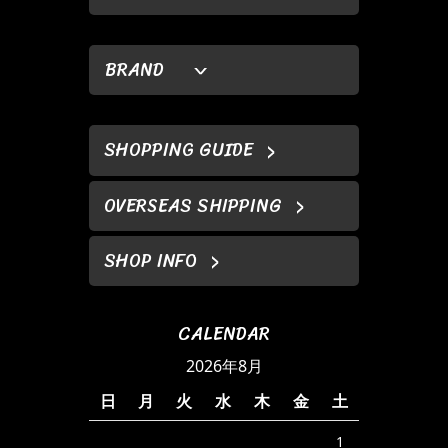
BRAND
SHOPPING GUIDE
OVERSEAS SHIPPING
SHOP INFO
CALENDAR
2026年8月
日
月
火
水
木
金
土
1