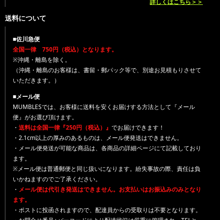
詳しくはこちら＞＞
送料について
■佐川急便
全国一律 750円（税込）となります。
※沖縄・離島を除く。
（沖縄・離島のお客様は、書留・郵パック等で、別途お見積もりさせて
いただきます。）
■メール便
MUMBLESでは、お客様に送料を安くお届けする方法として『メール
便』がお選び頂けます。
・
送料は全国一律『250円（税込）』
でお届けできます！
・2.1cm以上の厚みのあるものは、メール便発送はできません。
・メール便発送が可能な商品は、各商品の詳細ページにて記載しており
ます。
※メール便は普通郵便と同じ扱いになります。紛失事故の際、責任は負
いかねますのでご了承ください。
・
メール便は代引き発送はできません。お支払いはお振込みのみとなり
ます。
・ポストに投函されますので、配達員からの受取りは不要となります。