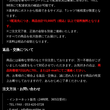
・お問合せ番号+バーコードにより配達状況は厳重に管理され、TELと
WEBにて配達状況の確認が可能です。
※基本的にポストから投函できるサイズは、Tシャツ1枚程度が限度とな
ります。
・
1配送先につき、商品合計15,000円（税込）以上で送料無料となりま
す。
※ご注文完了後、正規の金額を別途ご連絡いたします。
※すべての商品を佐川急便にてお届けします。
※送料は税込の金額となります。
返品・交換について
商品には厳格な管理のもと十分注意しておりますが、万一不都合がござ
いましたら誠意をもって対応させていただきます。お気付きの点は、
商
品到着後7日以内にTEL、またはE-mailにてご連絡ください。
尚、お客様のご都合よる返品・交換は、誠に恐れ入りますが商品の性質
上お断りしておりますので、あらかじめご了承くださいませ。
注文方法・お問い合わせ
・インターネット販売（24時間、365日受付）
・TEL / FAX：053-420-0728
・E-mail：info@mumbles.jp