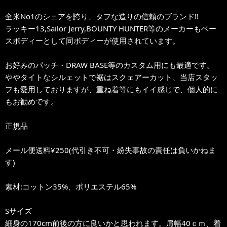
全米No1のシェアを誇り、タフな造りの信頼のブランド!!
ラッキー13,Sailor Jerry,BOUNTY HUNTER等のメーカーもベー
スボディーとして同ボディーが使用されています。
お好みのパッチ・DRAW BASE等のカスタム用にも最適です。
ややタイトなシルェットで裾はスクェアーカット、当店スタッ
フも愛用しておりますが、重ね着等にもイイ感じで、個人的に
もお勧めです。
正規品
メール便送料¥250(代引き不可・紛失事故の責任は負いかねま
す)
素材:コットン35%、ポリエステル65%
Sサイズ
細身の170cm前後の方に良いかと思われます。肩幅40ｃｍ、着