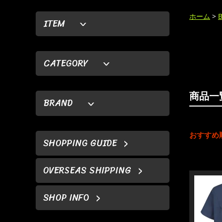
ホーム
>
ITEM
CATEGORY
商品一
BRAND
おすすめ
SHOPPING GUIDE
OVERSEAS SHIPPING
SHOP INFO