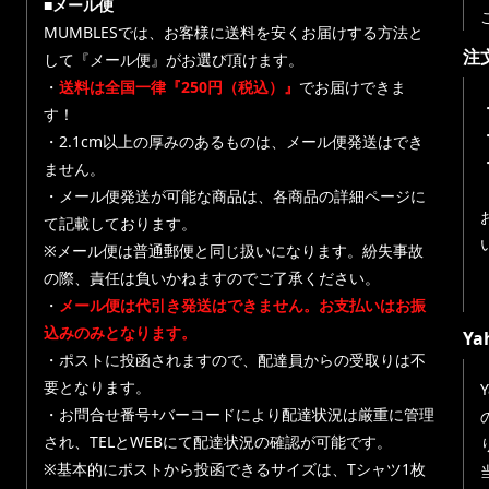
■メール便
MUMBLESでは、お客様に送料を安くお届けする方法と
注
して『メール便』がお選び頂けます。
・
送料は全国一律『250円（税込）』
でお届けできま
す！
・
・2.1cm以上の厚みのあるものは、メール便発送はでき
ません。
・メール便発送が可能な商品は、各商品の詳細ページに
て記載しております。
※メール便は普通郵便と同じ扱いになります。紛失事故
の際、責任は負いかねますのでご了承ください。
・
メール便は代引き発送はできません。お支払いはお振
込みのみとなります。
Y
・ポストに投函されますので、配達員からの受取りは不
要となります。
・お問合せ番号+バーコードにより配達状況は厳重に管理
され、TELとWEBにて配達状況の確認が可能です。
※基本的にポストから投函できるサイズは、Tシャツ1枚