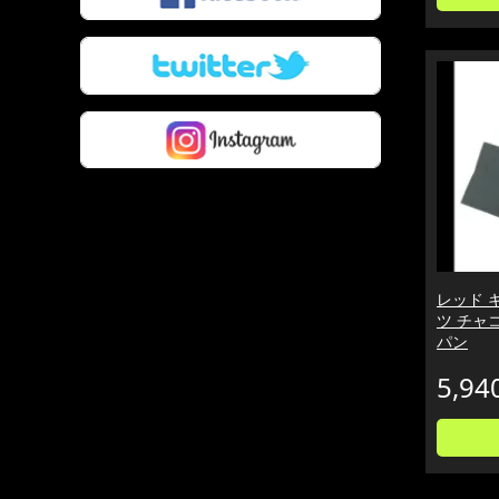
レッド 
ツ チャコ
パン
5,94