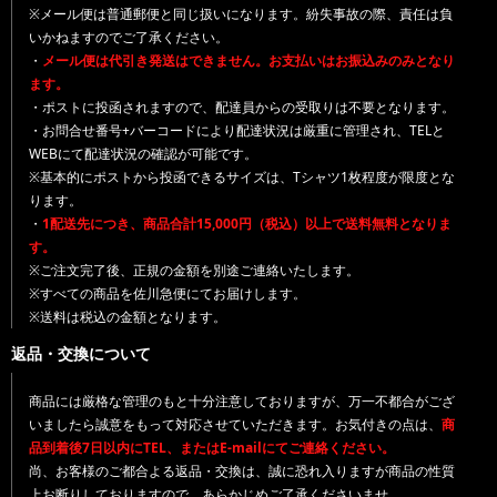
※メール便は普通郵便と同じ扱いになります。紛失事故の際、責任は負
いかねますのでご了承ください。
・
メール便は代引き発送はできません。お支払いはお振込みのみとなり
ます。
・ポストに投函されますので、配達員からの受取りは不要となります。
・お問合せ番号+バーコードにより配達状況は厳重に管理され、TELと
WEBにて配達状況の確認が可能です。
※基本的にポストから投函できるサイズは、Tシャツ1枚程度が限度とな
ります。
・
1配送先につき、商品合計15,000円（税込）以上で送料無料となりま
す。
※ご注文完了後、正規の金額を別途ご連絡いたします。
※すべての商品を佐川急便にてお届けします。
※送料は税込の金額となります。
返品・交換について
商品には厳格な管理のもと十分注意しておりますが、万一不都合がござ
いましたら誠意をもって対応させていただきます。お気付きの点は、
商
品到着後7日以内にTEL、またはE-mailにてご連絡ください。
尚、お客様のご都合よる返品・交換は、誠に恐れ入りますが商品の性質
上お断りしておりますので、あらかじめご了承くださいませ。