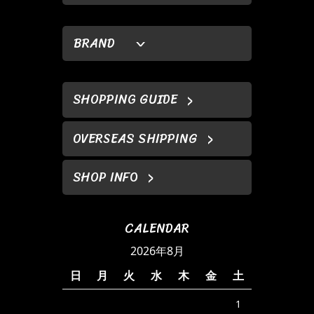
BRAND
SHOPPING GUIDE
OVERSEAS SHIPPING
SHOP INFO
CALENDAR
2026年8月
日
月
火
水
木
金
土
1