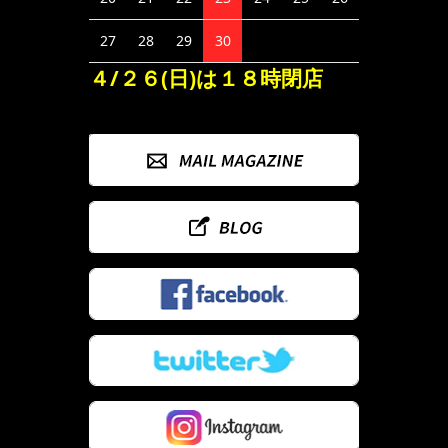
27
28
29
30
４/２６(日)は１８時閉店