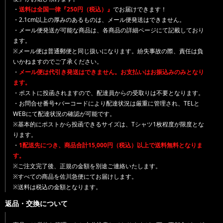
・
送料は全国一律『250円（税込）』
でお届けできます！
・2.1cm以上の厚みのあるものは、メール便発送はできません。
・メール便発送が可能な商品は、各商品の詳細ページにて記載しており
ます。
※メール便は普通郵便と同じ扱いになります。紛失事故の際、責任は負
いかねますのでご了承ください。
・
メール便は代引き発送はできません。お支払いはお振込みのみとなり
ます。
・ポストに投函されますので、配達員からの受取りは不要となります。
・お問合せ番号+バーコードにより配達状況は厳重に管理され、TELと
WEBにて配達状況の確認が可能です。
※基本的にポストから投函できるサイズは、Tシャツ1枚程度が限度とな
ります。
・
1配送先につき、商品合計15,000円（税込）以上で送料無料となりま
す。
※ご注文完了後、正規の金額を別途ご連絡いたします。
※すべての商品を佐川急便にてお届けします。
※送料は税込の金額となります。
返品・交換について