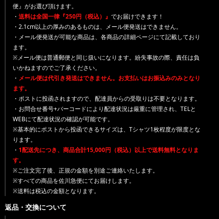
便』がお選び頂けます。
・
送料は全国一律『250円（税込）』
でお届けできます！
・2.1cm以上の厚みのあるものは、メール便発送はできません。
・メール便発送が可能な商品は、各商品の詳細ページにて記載しており
ます。
※メール便は普通郵便と同じ扱いになります。紛失事故の際、責任は負
いかねますのでご了承ください。
・
メール便は代引き発送はできません。お支払いはお振込みのみとなり
ます。
・ポストに投函されますので、配達員からの受取りは不要となります。
・お問合せ番号+バーコードにより配達状況は厳重に管理され、TELと
WEBにて配達状況の確認が可能です。
※基本的にポストから投函できるサイズは、Tシャツ1枚程度が限度とな
ります。
・
1配送先につき、商品合計15,000円（税込）以上で送料無料となりま
す。
※ご注文完了後、正規の金額を別途ご連絡いたします。
※すべての商品を佐川急便にてお届けします。
※送料は税込の金額となります。
返品・交換について