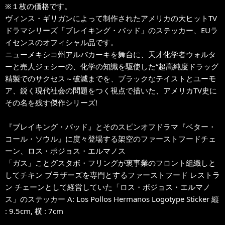
※１枚の価格です。
ヴィンス・ギリガンによって制作されたアメリカの大ヒットTV
ドラマシリーズ「ブレイキング・バッド」のステッカー、EUラ
イセンスのオフィシャル品です。
ニューメキシコ州アルバカーキを舞台に、天才化学者ウォルタ
ーと売人ジェシーの、化学の知識を駆使した“超高純度ドラッグ
精製でのサクセス～破滅までを、ブラックなテイストとユーモ
ア、鋭く現代社会の問題をつく視点で描いた、アメリカTV史に
その名を残す傑作シリーズ!
『ブレイキング・バッド』とそのスピンオフドラマ『ベター・
コール・ソウル』に度々登場する架空のファーストフードチェ
ーン、ロス・ポジョス・エルマノス
「ガス」ことグスタボ・フリングが裏事業のフロント組織しと
してチキン ブラザーズを専門とするファーストフード レストラ
ン チェーンとして経営していた「ロス・ポジョス・エルマノ
ス」のステッカー A: Los Pollos Hermanos Logotype Sticker 縦
: 9.5cm, 横 : 7cm