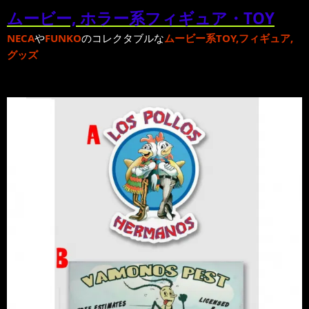
ムービー, ホラー系フィギュア・TOY
NECA
や
FUNKO
のコレクタブルな
ムービー系TOY,フィギュア,
グッズ