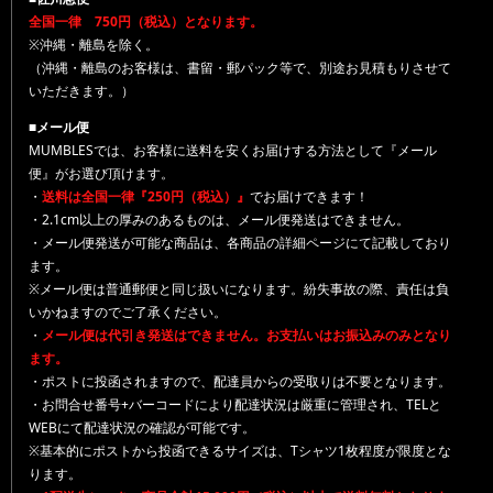
全国一律 750円（税込）となります。
※沖縄・離島を除く。
（沖縄・離島のお客様は、書留・郵パック等で、別途お見積もりさせて
いただきます。）
■メール便
MUMBLESでは、お客様に送料を安くお届けする方法として『メール
便』がお選び頂けます。
・
送料は全国一律『250円（税込）』
でお届けできます！
・2.1cm以上の厚みのあるものは、メール便発送はできません。
・メール便発送が可能な商品は、各商品の詳細ページにて記載しており
ます。
※メール便は普通郵便と同じ扱いになります。紛失事故の際、責任は負
いかねますのでご了承ください。
・
メール便は代引き発送はできません。お支払いはお振込みのみとなり
ます。
・ポストに投函されますので、配達員からの受取りは不要となります。
・お問合せ番号+バーコードにより配達状況は厳重に管理され、TELと
WEBにて配達状況の確認が可能です。
※基本的にポストから投函できるサイズは、Tシャツ1枚程度が限度とな
ります。