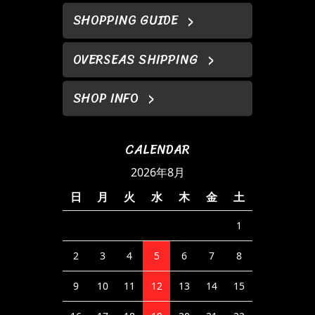
SHOPPING GUIDE
OVERSEAS SHIPPING
SHOP INFO
CALENDAR
2026年8月
日
月
火
水
木
金
土
1
2
3
4
5
6
7
8
9
10
11
12
13
14
15