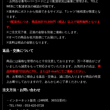
・お問合せ番号+バーコードにより配達状況は厳重に管理され、TELと
WEBにて配達状況の確認が可能です。
※基本的にポストから投函できるサイズは、Tシャツ1枚程度が限度とな
ります。
・
1配送先につき、商品合計15,000円（税込）以上で送料無料となりま
す。
※ご注文完了後、正規の金額を別途ご連絡いたします。
※すべての商品を佐川急便にてお届けします。
※送料は税込の金額となります。
返品・交換について
商品には厳格な管理のもと十分注意しておりますが、万一不都合がござ
いましたら誠意をもって対応させていただきます。お気付きの点は、
商
品到着後7日以内にTEL、またはE-mailにてご連絡ください。
尚、お客様のご都合よる返品・交換は、誠に恐れ入りますが商品の性質
上お断りしておりますので、あらかじめご了承くださいませ。
注文方法・お問い合わせ
・インターネット販売（24時間、365日受付）
・TEL / FAX：053-420-0728