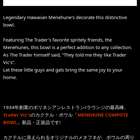
Legendary Hawaiian Menehune's decorate this distinctive
bowl.
Featuring The Trader’s favorite spritely friends, the
Menehunes, this bowl is a perfect addition to any collection.
As The Trader himself said, “They told me they like Trader
Vic’s”.
Let these little guys and gals bring the same joy to your
home.
1934年創業のポリネシアンレストラン/ラウンジの最高峰、
Trader Vic's
のカクテル・ボウル「
MENEHUNE COMPOTE
BOWL
」新品・正規品です!
カクテルに添えられるオリジナルのメネフネが、ボウルの周り