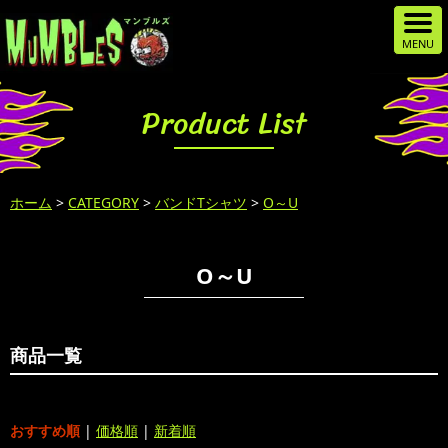
Product List
ホーム
>
CATEGORY
>
バンドTシャツ
>
O～U
O～U
商品一覧
おすすめ順
|
価格順
|
新着順