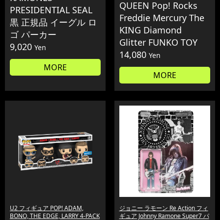
QUEEN Pop! Rocks
PRESIDENTIAL SEAL
Freddie Mercury The
黒 正規品 イーグル ロ
KING Diamond
ゴ パーカー
Glitter FUNKO TOY
9,020
Yen
14,080
Yen
MORE
MORE
U2 フィギュア POP! ADAM,
ジョニー ラモーン Re Action フィ
BONO, THE EDGE, LARRY 4-PACK
ギュア Johnny Ramone Super7 パ