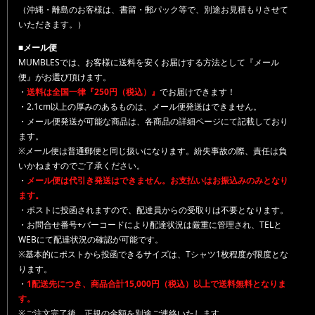
（沖縄・離島のお客様は、書留・郵パック等で、別途お見積もりさせて
いただきます。）
■メール便
MUMBLESでは、お客様に送料を安くお届けする方法として『メール
便』がお選び頂けます。
・
送料は全国一律『250円（税込）』
でお届けできます！
・2.1cm以上の厚みのあるものは、メール便発送はできません。
・メール便発送が可能な商品は、各商品の詳細ページにて記載しており
ます。
※メール便は普通郵便と同じ扱いになります。紛失事故の際、責任は負
いかねますのでご了承ください。
・
メール便は代引き発送はできません。お支払いはお振込みのみとなり
ます。
・ポストに投函されますので、配達員からの受取りは不要となります。
・お問合せ番号+バーコードにより配達状況は厳重に管理され、TELと
WEBにて配達状況の確認が可能です。
※基本的にポストから投函できるサイズは、Tシャツ1枚程度が限度とな
ります。
・
1配送先につき、商品合計15,000円（税込）以上で送料無料となりま
す。
※ご注文完了後、正規の金額を別途ご連絡いたします。