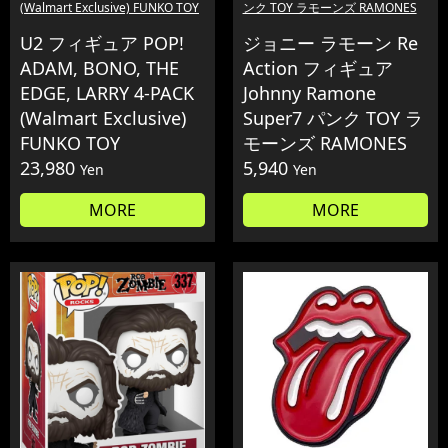
(Walmart Exclusive) FUNKO TOY
ンク TOY ラモーンズ RAMONES
U2 フィギュア POP!
ジョニー ラモーン Re
ADAM, BONO, THE
Action フィギュア
EDGE, LARRY 4-PACK
Johnny Ramone
(Walmart Exclusive)
Super7 パンク TOY ラ
FUNKO TOY
モーンズ RAMONES
23,980
5,940
Yen
Yen
MORE
MORE