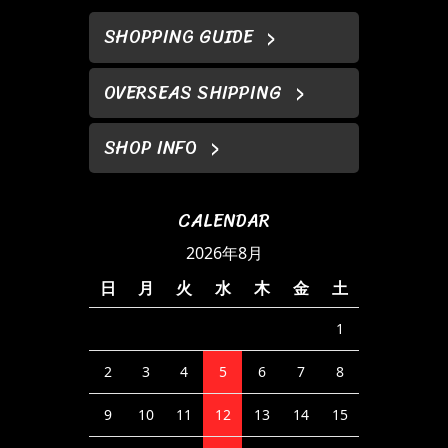
SHOPPING GUIDE
OVERSEAS SHIPPING
SHOP INFO
CALENDAR
2026年8月
日
月
火
水
木
金
土
1
2
3
4
5
6
7
8
9
10
11
12
13
14
15