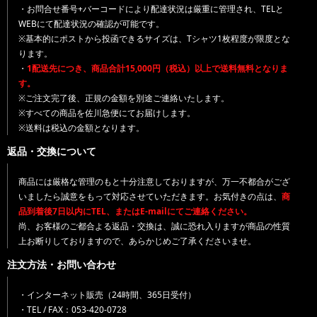
・お問合せ番号+バーコードにより配達状況は厳重に管理され、TELと
WEBにて配達状況の確認が可能です。
※基本的にポストから投函できるサイズは、Tシャツ1枚程度が限度とな
ります。
・
1配送先につき、商品合計15,000円（税込）以上で送料無料となりま
す。
※ご注文完了後、正規の金額を別途ご連絡いたします。
※すべての商品を佐川急便にてお届けします。
※送料は税込の金額となります。
返品・交換について
商品には厳格な管理のもと十分注意しておりますが、万一不都合がござ
いましたら誠意をもって対応させていただきます。お気付きの点は、
商
品到着後7日以内にTEL、またはE-mailにてご連絡ください。
尚、お客様のご都合よる返品・交換は、誠に恐れ入りますが商品の性質
上お断りしておりますので、あらかじめご了承くださいませ。
注文方法・お問い合わせ
・インターネット販売（24時間、365日受付）
・TEL / FAX：053-420-0728