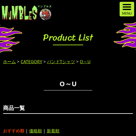
Product List
ホーム
>
CATEGORY
>
バンドTシャツ
>
O～U
O～U
商品一覧
おすすめ順
|
価格順
|
新着順