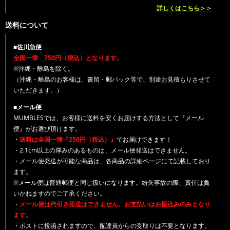
詳しくはこちら＞＞
送料について
■佐川急便
全国一律 750円（税込）となります。
※沖縄・離島を除く。
（沖縄・離島のお客様は、書留・郵パック等で、別途お見積もりさせて
いただきます。）
■メール便
MUMBLESでは、お客様に送料を安くお届けする方法として『メール
便』がお選び頂けます。
・
送料は全国一律『250円（税込）』
でお届けできます！
・2.1cm以上の厚みのあるものは、メール便発送はできません。
・メール便発送が可能な商品は、各商品の詳細ページにて記載しており
ます。
※メール便は普通郵便と同じ扱いになります。紛失事故の際、責任は負
いかねますのでご了承ください。
・
メール便は代引き発送はできません。お支払いはお振込みのみとなり
ます。
・ポストに投函されますので、配達員からの受取りは不要となります。