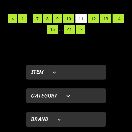
<
1
...
7
8
9
10
11
12
13
14
15
...
41
>
ITEM
CATEGORY
BRAND