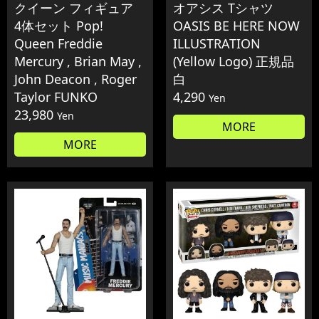
クイーン フィギュア
オアシス Tシャツ
4体セット Pop!
OASIS BE HERE NOW
Queen Freddie
ILLUSTRATION
Mercury , Brian May ,
(Yellow Logo) 正規品
John Deacon , Roger
白
Taylor FUNKO
4,290
Yen
23,980
Yen
MORE
MORE