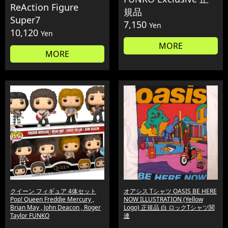
ReAction Figure
規品
Super7
7,150
Yen
10,120
Yen
MORE
MORE
クイーン フィギュア 4体セット
オアシス Tシャツ OASIS BE HERE
Pop! Queen Freddie Mercury ,
NOW ILLUSTRATION (Yellow
Brian May , John Deacon , Roger
Logo) 正規品 白 ロックTシャツ関
Taylor FUNKO
連