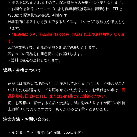
・ポストに投函されますので、配達員からの受取りは不要となります。
・お問合せ番号+バーコードにより配達状況は厳重に管理され、TELと
WEBにて配達状況の確認が可能です。
※基本的にポストから投函できるサイズは、Tシャツ1枚程度が限度とな
ります。
・
1配送先につき、商品合計15,000円（税込）以上で送料無料となりま
す。
※ご注文完了後、正規の金額を別途ご連絡いたします。
※すべての商品を佐川急便にてお届けします。
※送料は税込の金額となります。
返品・交換について
商品には厳格な管理のもと十分注意しておりますが、万一不都合がござ
いましたら誠意をもって対応させていただきます。お気付きの点は、
商
品到着後7日以内にTEL、またはE-mailにてご連絡ください。
尚、お客様のご都合よる返品・交換は、誠に恐れ入りますが商品の性質
上お断りしておりますので、あらかじめご了承くださいませ。
注文方法・お問い合わせ
・インターネット販売（24時間、365日受付）