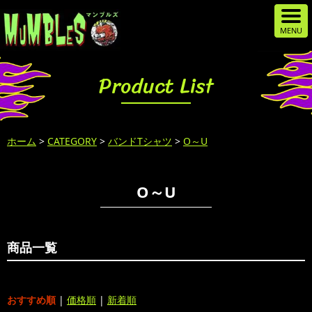
Product List
ホーム
>
CATEGORY
>
バンドTシャツ
>
O～U
O～U
商品一覧
おすすめ順
|
価格順
|
新着順