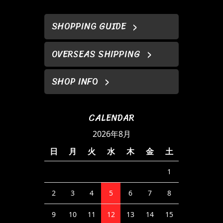
SHOPPING GUIDE
OVERSEAS SHIPPING
SHOP INFO
CALENDAR
2026年8月
日
月
火
水
木
金
土
1
2
3
4
5
6
7
8
9
10
11
12
13
14
15