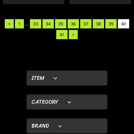
<
1
...
33
34
35
36
37
38
39
40
41
>
ITEM
CATEGORY
BRAND