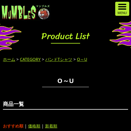
Product List
ホーム
>
CATEGORY
>
バンドTシャツ
>
O～U
O～U
商品一覧
おすすめ順
|
価格順
|
新着順