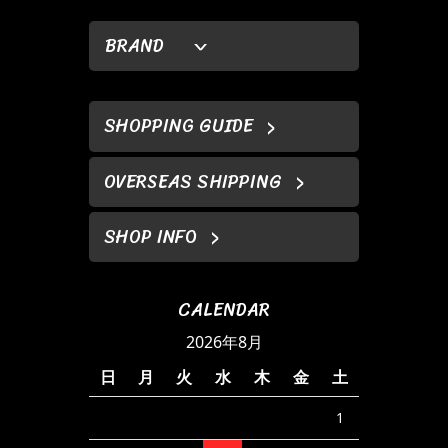
BRAND
SHOPPING GUIDE
OVERSEAS SHIPPING
SHOP INFO
CALENDAR
2026年8月
日
月
火
水
木
金
土
1