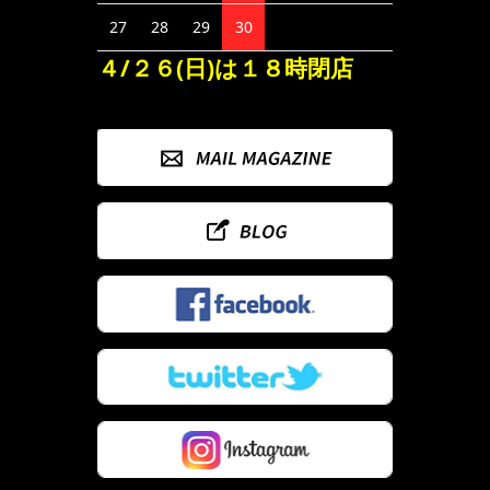
27
28
29
30
４/２６(日)は１８時閉店