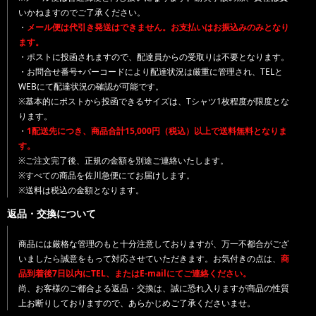
いかねますのでご了承ください。
・
メール便は代引き発送はできません。お支払いはお振込みのみとなり
ます。
・ポストに投函されますので、配達員からの受取りは不要となります。
・お問合せ番号+バーコードにより配達状況は厳重に管理され、TELと
WEBにて配達状況の確認が可能です。
※基本的にポストから投函できるサイズは、Tシャツ1枚程度が限度とな
ります。
・
1配送先につき、商品合計15,000円（税込）以上で送料無料となりま
す。
※ご注文完了後、正規の金額を別途ご連絡いたします。
※すべての商品を佐川急便にてお届けします。
※送料は税込の金額となります。
返品・交換について
商品には厳格な管理のもと十分注意しておりますが、万一不都合がござ
いましたら誠意をもって対応させていただきます。お気付きの点は、
商
品到着後7日以内にTEL、またはE-mailにてご連絡ください。
尚、お客様のご都合よる返品・交換は、誠に恐れ入りますが商品の性質
上お断りしておりますので、あらかじめご了承くださいませ。