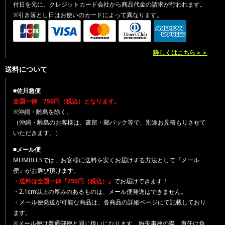
付日を元に、クレジットカード会社から商品代金の請求が行われます。
※引き落とし日はお使いのカードによって異なります。
詳しくはこちら＞＞
送料について
■佐川急便
全国一律 750円（税込）となります。
※沖縄・離島を除く。
（沖縄・離島のお客様は、書留・郵パック等で、別途お見積もりさせて
いただきます。）
■メール便
MUMBLESでは、お客様に送料を安くお届けする方法として『メール
便』がお選び頂けます。
・
送料は全国一律『250円（税込）』
でお届けできます！
・2.1cm以上の厚みのあるものは、メール便発送はできません。
・メール便発送が可能な商品は、各商品の詳細ページにて記載しており
ます。
※メール便は普通郵便と同じ扱いになります。紛失事故の際、責任は負