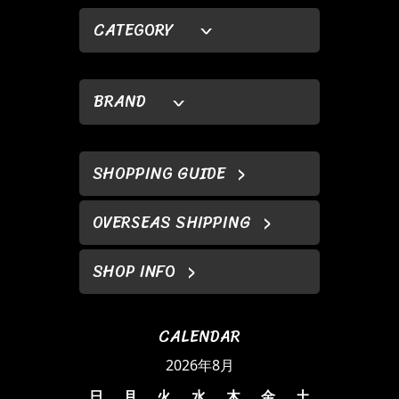
CATEGORY
BRAND
SHOPPING GUIDE
OVERSEAS SHIPPING
SHOP INFO
CALENDAR
2026年8月
日
月
火
水
木
金
土