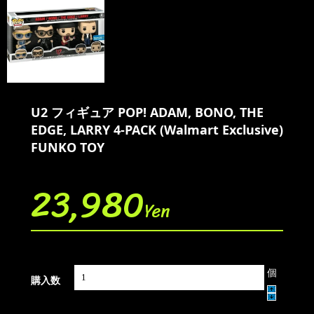
U2 フィギュア POP! ADAM, BONO, THE
EDGE, LARRY 4-PACK (Walmart Exclusive)
FUNKO TOY
23,980
Yen
個
購入数