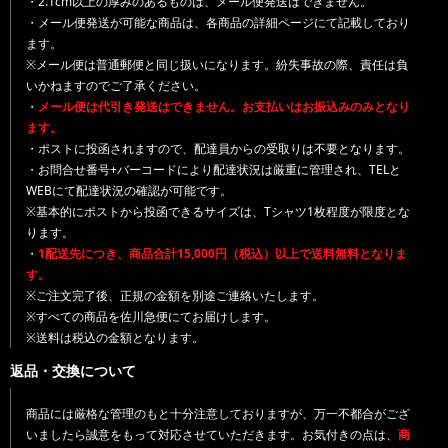
・2.1cm以上の厚みのあるものは、メール便発送はできません。
・メール便発送が可能な商品は、各商品の詳細ページにて記載しており
ます。
※メール便は普通郵便と同じ扱いになります。紛失事故の際、責任は負
いかねますのでご了承ください。
・
メール便は代引き発送はできません。お支払いはお振込みのみとなり
ます。
・ポストに投函されますので、配達員からの受取りは不要となります。
・お問合せ番号+バーコードにより配達状況は厳重に管理され、TELと
WEBにて配達状況の確認が可能です。
※基本的にポストから投函できるサイズは、Tシャツ1枚程度が限度とな
ります。
・
1配送先につき、商品合計15,000円（税込）以上で送料無料となりま
す。
※ご注文完了後、正規の金額を別途ご連絡いたします。
※すべての商品を佐川急便にてお届けします。
※送料は税込の金額となります。
返品・交換について
商品には厳格な管理のもと十分注意しておりますが、万一不都合がござ
いましたら誠意をもって対応させていただきます。お気付きの点は、
商