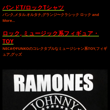
バンドT/ロックTシャツ
パンク
,
メタル
.
オルタナ
,
グランジ
〜
クラシック ロック
and
More...
ロック, ミュージック系フィギュア・
TOY
NECA
や
FUNKO
のコレクタブルな
ミュージシャン系TOY,フィギ
ュア,グッズ