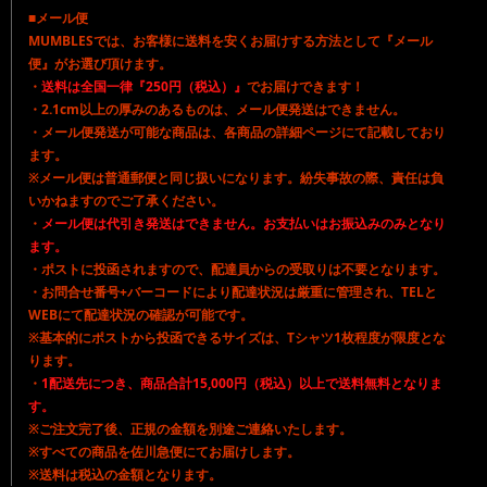
■メール便
MUMBLESでは、お客様に送料を安くお届けする方法として『メール
便』がお選び頂けます。
・
送料は全国一律『250円（税込）』
でお届けできます！
・2.1cm以上の厚みのあるものは、メール便発送はできません。
・メール便発送が可能な商品は、各商品の詳細ページにて記載しており
ます。
※メール便は普通郵便と同じ扱いになります。紛失事故の際、責任は負
いかねますのでご了承ください。
・
メール便は代引き発送はできません。お支払いはお振込みのみとなり
ます。
・ポストに投函されますので、配達員からの受取りは不要となります。
・お問合せ番号+バーコードにより配達状況は厳重に管理され、TELと
WEBにて配達状況の確認が可能です。
※基本的にポストから投函できるサイズは、Tシャツ1枚程度が限度とな
ります。
・
1配送先につき、商品合計15,000円（税込）以上で送料無料となりま
す。
※ご注文完了後、正規の金額を別途ご連絡いたします。
※すべての商品を佐川急便にてお届けします。
※送料は税込の金額となります。