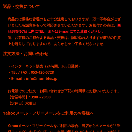
返品・交換について
商品には厳格な管理のもと十分注意しておりますが、万一不都合がござ
いましたら誠意をもって対応させていただきます。お気付きの点は、
商
品到着後7日以内にTEL、またはE-mailにてご連絡ください。
尚、お客様のご都合よる返品・交換は、誠に恐れ入りますが商品の性質
上お断りしておりますので、あらかじめご了承くださいませ。
注文方法・お問い合わせ
・インターネット販売（24時間、365日受付）
・TEL / FAX：053-420-0728
・E-mail：info@mumbles.jp
お電話でのご注文・お問い合わせは下記の時間帯にお願いいたします。
【営業時間】13:00～20:00
【定休日】水曜日
Yahooメール・フリーメールをご利用のお客様へ
Yahooメール・フリーメールをご利用の場合、当店からのメールが「迷
惑フォルダ」や「ゴミ箱」に、自動で振り分けられてしまうことがあり