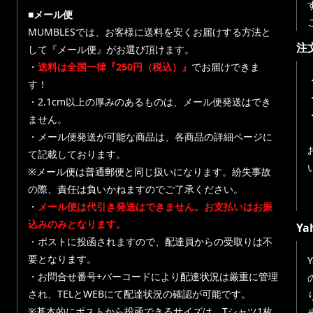
■メール便
MUMBLESでは、お客様に送料を安くお届けする方法と
注
して『メール便』がお選び頂けます。
・
送料は全国一律『250円（税込）』
でお届けできま
す！
・
・2.1cm以上の厚みのあるものは、メール便発送はでき
ません。
・メール便発送が可能な商品は、各商品の詳細ページに
て記載しております。
※メール便は普通郵便と同じ扱いになります。紛失事故
の際、責任は負いかねますのでご了承ください。
・
メール便は代引き発送はできません。お支払いはお振
込みのみとなります。
Y
・ポストに投函されますので、配達員からの受取りは不
要となります。
・お問合せ番号+バーコードにより配達状況は厳重に管理
され、TELとWEBにて配達状況の確認が可能です。
※基本的にポストから投函できるサイズは、Tシャツ1枚