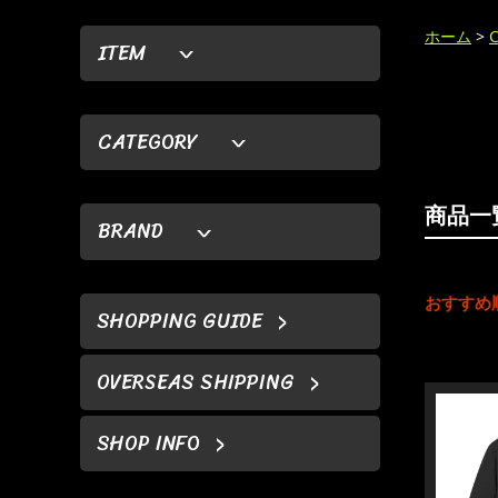
ホーム
>
ITEM
CATEGORY
商品一
BRAND
おすすめ
SHOPPING GUIDE
OVERSEAS SHIPPING
SHOP INFO