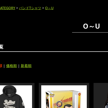
CATEGORY
>
バンドTシャツ
>
O～U
O～U
覧
順
|
価格順
|
新着順