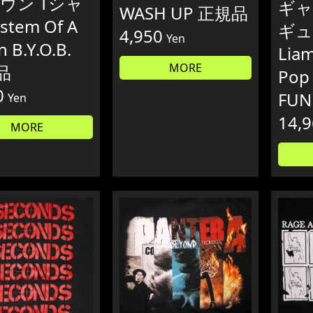
ダウン Tシャ
ギャ
WASH UP 正規品
stem Of A
ギュア
4,950
Yen
 B.Y.O.B.
Liam
MORE
品
Pop
0
FUN
Yen
14,
MORE