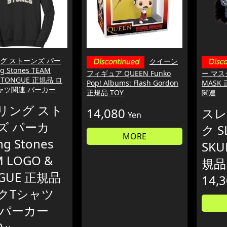
グ ストーンズ パー
クイーン
ng Stones TEAM
フィギュア QUEEN Funko
ー マスク 
& TONGUE 正規品 ロ
Pop! Albums: Flash Gordon
MASK
ャツ関連 パーカー
正規品 TOY
関連
リング スト
14,080
スレ
Yen
ズ パーカ
ク S
MORE
ing Stones
SKU
M LOGO &
規品
GUE 正規品
14,
クTシャツ
 パーカー