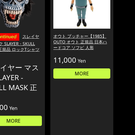
オウト ブッチャー【1985】
スレイヤ
OUTO オウト 正規品 日本ハ
SLAYER - SKULL
ードコア ソフビ 人形
 正規品 ロックTシャツ
11,000
Yen
イヤー マス
MORE
LAYER -
LL MASK 正
300
Yen
MORE