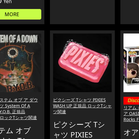
0
Yen
MORE
ステム オブ ア ダウ
ピクシーズ Tシャツ PIXIES
 System Of A
WASH UP 正規品 ロックTシャ
リアム
.Y.O.B. 正規品
ツ関連
ア OASI
.D. ロックTシャツ関連
Rocks 
ピクシーズ Tシ
テム オブ
オア
ャツ PIXIES