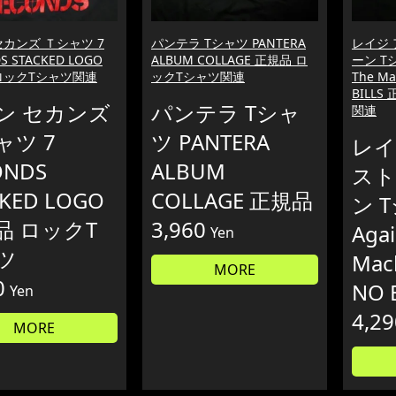
セカンズ Ｔシャツ 7
パンテラ Tシャツ PANTERA
レイジ 
S STACKED LOGO
ALBUM COLLAGE 正規品 ロ
ーン Tシ
ロックTシャツ関連
ックTシャツ関連
The Ma
BILL
ン セカンズ
パンテラ Tシャ
関連
ャツ 7
ツ PANTERA
レイ
ONDS
ALBUM
スト
CKED LOGO
COLLAGE 正規品
ン T
品 ロックT
3,960
Agai
Yen
ツ
Mac
MORE
0
NO 
Yen
4,29
MORE