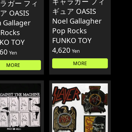
ギャラガー フィ
ラガー フィ
ギュア OASIS
 OASIS
Noel Gallagher
 Gallager
Pop Rocks
 Rocks
FUNKO TOY
KO TOY
4,620
960
Yen
Yen
MORE
MORE