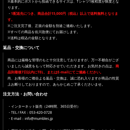
※基本的にポストから投函できるサイズは、Tシャツ1枚程度が限度とな
ります。
・
1配送先につき、商品合計15,000円（税込）以上で送料無料となりま
す。
※ご注文完了後、正規の金額を別途ご連絡いたします。
※すべての商品を佐川急便にてお届けします。
※送料は税込の金額となります。
返品・交換について
商品には厳格な管理のもと十分注意しておりますが、万一不都合がござ
いましたら誠意をもって対応させていただきます。お気付きの点は、
商
品到着後7日以内にTEL、またはE-mailにてご連絡ください。
尚、お客様のご都合よる返品・交換は、誠に恐れ入りますが商品の性質
上お断りしておりますので、あらかじめご了承くださいませ。
注文方法・お問い合わせ
・インターネット販売（24時間、365日受付）
・TEL / FAX：053-420-0728
・E-mail：info@mumbles.jp