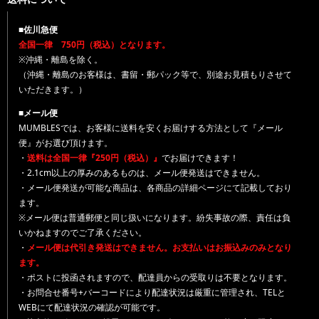
■佐川急便
全国一律 750円（税込）となります。
※沖縄・離島を除く。
（沖縄・離島のお客様は、書留・郵パック等で、別途お見積もりさせて
いただきます。）
■メール便
MUMBLESでは、お客様に送料を安くお届けする方法として『メール
便』がお選び頂けます。
・
送料は全国一律『250円（税込）』
でお届けできます！
・2.1cm以上の厚みのあるものは、メール便発送はできません。
・メール便発送が可能な商品は、各商品の詳細ページにて記載しており
ます。
※メール便は普通郵便と同じ扱いになります。紛失事故の際、責任は負
いかねますのでご了承ください。
・
メール便は代引き発送はできません。お支払いはお振込みのみとなり
ます。
・ポストに投函されますので、配達員からの受取りは不要となります。
・お問合せ番号+バーコードにより配達状況は厳重に管理され、TELと
WEBにて配達状況の確認が可能です。