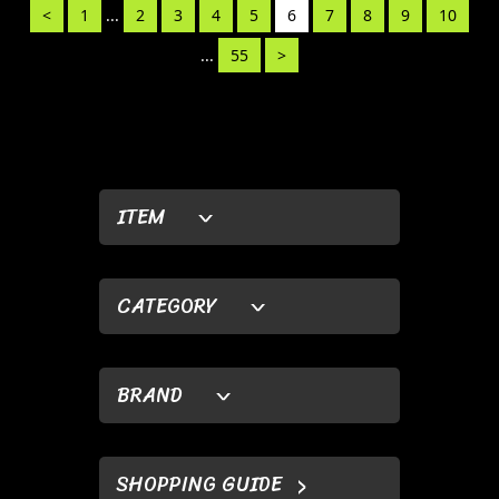
<
1
...
2
3
4
5
6
7
8
9
10
...
55
>
ITEM
CATEGORY
BRAND
SHOPPING GUIDE