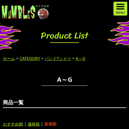
Product List
ホーム
>
CATEGORY
>
バンドTシャツ
>
A～G
A～G
商品一覧
おすすめ順
|
価格順
|
新着順