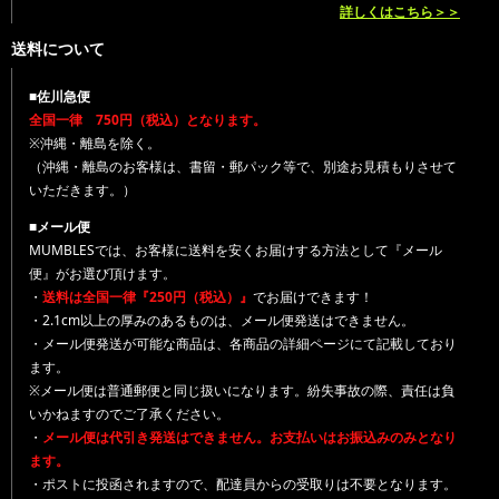
詳しくはこちら＞＞
送料について
■佐川急便
全国一律 750円（税込）となります。
※沖縄・離島を除く。
（沖縄・離島のお客様は、書留・郵パック等で、別途お見積もりさせて
いただきます。）
■メール便
MUMBLESでは、お客様に送料を安くお届けする方法として『メール
便』がお選び頂けます。
・
送料は全国一律『250円（税込）』
でお届けできます！
・2.1cm以上の厚みのあるものは、メール便発送はできません。
・メール便発送が可能な商品は、各商品の詳細ページにて記載しており
ます。
※メール便は普通郵便と同じ扱いになります。紛失事故の際、責任は負
いかねますのでご了承ください。
・
メール便は代引き発送はできません。お支払いはお振込みのみとなり
ます。
・ポストに投函されますので、配達員からの受取りは不要となります。