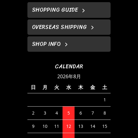
SHOPPING GUIDE
OVERSEAS SHIPPING
SHOP INFO
CALENDAR
2026年8月
日
月
火
水
木
金
土
1
2
3
4
5
6
7
8
9
10
11
12
13
14
15