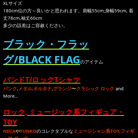
XLサイズ
180cm位の方～良いかと思われます。肩幅55cm,身幅59cm, 着
丈78cm,袖丈60cm
多少の誤差はご容赦ください。
ブラック・フラッ
グ/BLACK FLAG
のアイテム
バンドT/ロックTシャツ
パンク
,
メタル
.
オルタナ
,
グランジ
〜
クラシック ロック
and
More...
ロック, ミュージック系フィギュア・
TOY
NECA
や
FUNKO
のコレクタブルな
ミュージシャン系TOY,フィギ