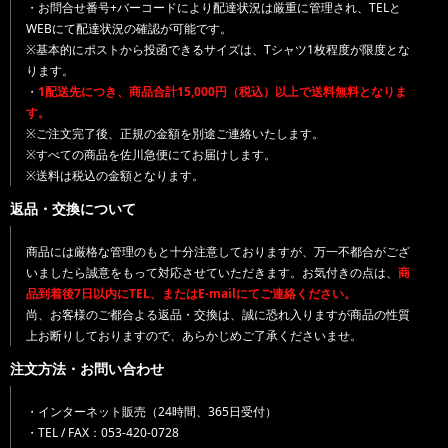
・お問合せ番号+バーコードにより配達状況は厳重に管理され、TELと
WEBにて配達状況の確認が可能です。
※基本的にポストから投函できるサイズは、Tシャツ1枚程度が限度とな
ります。
・
1配送先につき、商品合計15,000円（税込）以上で送料無料となりま
す。
※ご注文完了後、正規の金額を別途ご連絡いたします。
※すべての商品を佐川急便にてお届けします。
※送料は税込の金額となります。
返品・交換について
商品には厳格な管理のもと十分注意しておりますが、万一不都合がござ
いましたら誠意をもって対応させていただきます。お気付きの点は、
商
品到着後7日以内にTEL、またはE-mailにてご連絡ください。
尚、お客様のご都合よる返品・交換は、誠に恐れ入りますが商品の性質
上お断りしておりますので、あらかじめご了承くださいませ。
注文方法・お問い合わせ
・インターネット販売（24時間、365日受付）
・TEL / FAX：053-420-0728