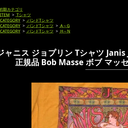
初期カテゴリ
ITEM
>
Tシャツ
CATEGORY
>
バンドTシャツ
CATEGORY
>
バンドTシャツ
>
A～G
CATEGORY
>
バンドTシャツ
>
H～N
ジャニス ジョプリン Tシャツ Janis Jo
正規品 Bob Masse ボブ マ