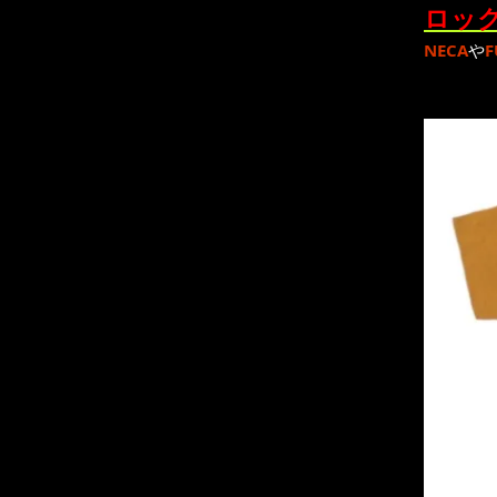
ロック
NECA
や
F