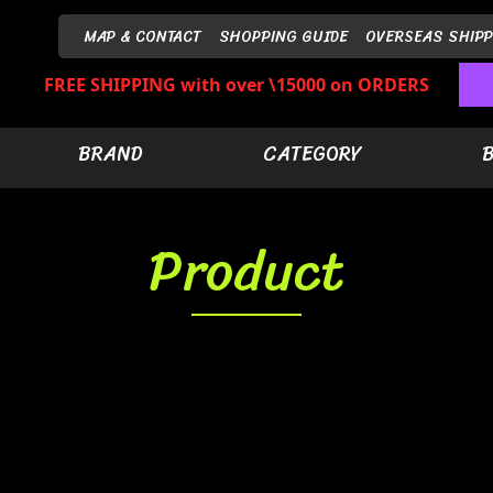
MAP & CONTACT
SHOPPING GUIDE
OVERSEAS SHIPP
FREE SHIPPING with over \15000 on ORDERS
BRAND
CATEGORY
Product