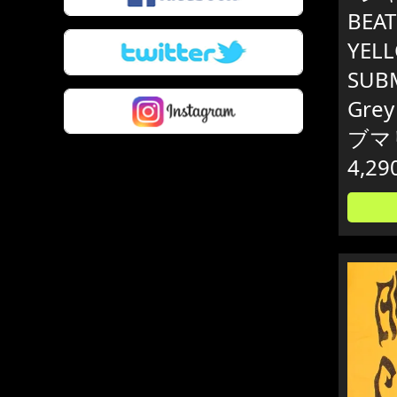
BEAT
YEL
SUB
Gre
ブマ
4,29