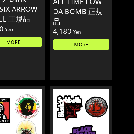
ALL TIME LOW
 SIX ARROW
DA BOMB 正規
LL 正規品
品
0
4,180
Yen
Yen
MORE
MORE