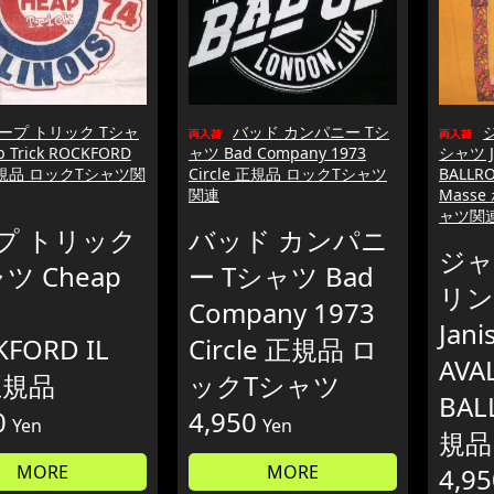
ープ トリック Tシャ
バッド カンパニー Tシ
 Trick ROCKFORD
ャツ Bad Company 1973
シャツ Ja
 正規品 ロックTシャツ関
Circle 正規品 ロックTシャツ
BALLR
関連
Mass
ャツ関
プ トリック
バッド カンパニ
ジャ
ツ Cheap
ー Tシャツ Bad
リン
Company 1973
Jani
KFORD IL
Circle 正規品 ロ
AVA
正規品
ックTシャツ
BAL
0
4,950
Yen
Yen
規品
MORE
MORE
4,95