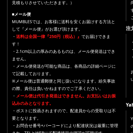
見積もりさせていただきます。）
■メール便
MUMBLESでは、お客様に送料を安くお届けする方法と
注
して『メール便』がお選び頂けます。
・
送料は全国一律『250円（税込）』
でお届けできま
す！
・
・2.1cm以上の厚みのあるものは、メール便発送はでき
ません。
・メール便発送が可能な商品は、各商品の詳細ページに
て記載しております。
※メール便は普通郵便と同じ扱いになります。紛失事故
の際、責任は負いかねますのでご了承ください。
・
メール便は代引き発送はできません。お支払いはお振
込みのみとなります。
Y
・ポストに投函されますので、配達員からの受取りは不
要となります。
・お問合せ番号+バーコードにより配達状況は厳重に管理
され、TELとWEBにて配達状況の確認が可能です。