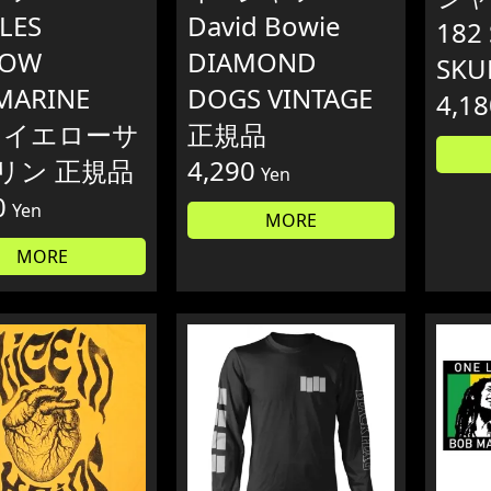
LES
David Bowie
182
LOW
DIAMOND
SKU
MARINE
DOGS VINTAGE
4,18
y イエローサ
正規品
リン 正規品
4,290
Yen
0
Yen
MORE
MORE