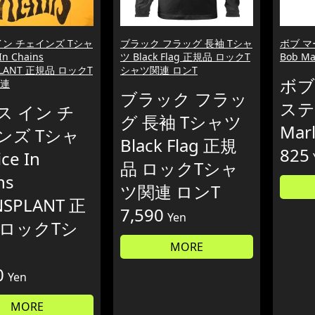
イン チェインズ Tシャ
ブラック フラッグ 長袖 Tシャ
ボブ マ
In Chains
ツ Black Flag 正規品 ロックT
Bob M
PLANT 正規品 ロックT
シャツ関連 ロンT
ボブ
連
ブラック フラッ
ステ
ス イン チ
グ 長袖 Tシャツ
Mar
ンズ Tシャ
Black Flag 正規
825
ice In
品 ロックTシャ
ns
ツ関連 ロンT
NSPLANT 正
7,590
Yen
 ロックTシ
MORE
0
Yen
MORE