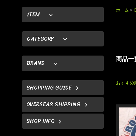
ホーム
>
ITEM
CATEGORY
商品一
BRAND
おすすめ
SHOPPING GUIDE
OVERSEAS SHIPPING
SHOP INFO