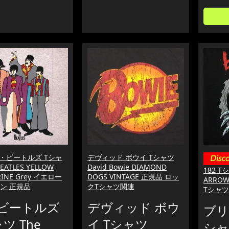
・ビートルズ Tシャ
デヴィッド ボウイ Tシャツ
BEATLES YELLOW
David Bowie DIAMOND
182 Tシ
INE Grey イエロー
DOGS VINTAGE 正規品 ロッ
ARROW
ン 正規品
クTシャツ関連
Tシャ
ビートルズ
デヴィッド ボウ
ブリ
ツ The
イ Tシャツ
シャツ