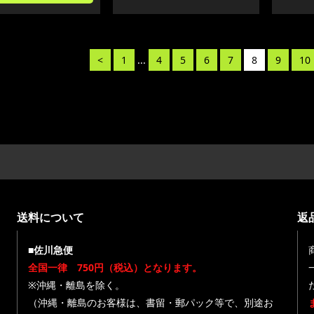
<
1
...
4
5
6
7
8
9
10
送料について
返
■佐川急便
全国一律 750円（税込）となります。
※沖縄・離島を除く。
（沖縄・離島のお客様は、書留・郵パック等で、別途お