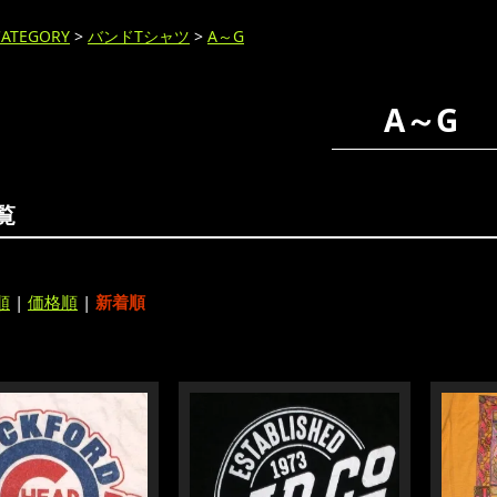
CATEGORY
>
バンドTシャツ
>
A～G
A～G
覧
順
|
価格順
|
新着順