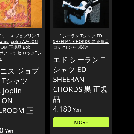
ジャニス ジョプリン T
エド シーラン Tシャツ ED
nis Joplin AVALON
SHEERAN CHORDS 黒 正規品
OOM 正規品 Bob
ロックTシャツ関連
e ボブ マッセ ロックTシ
エド シーラン T
連
シャツ ED
ニス ジョプ
SHEERAN
 Tシャツ
CHORDS 黒 正規
s Joplin
品
LON
4,180
LROOM 正
Yen
MORE
0
Yen