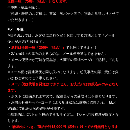
全国一律 750円（税込）となります。
※沖縄・離島を除く。
（沖縄・離島のお客様は、書留・郵パック等で、別途お見積もりさせて
いただきます。）
■メール便
MUMBLESでは、お客様に送料を安くお届けする方法として『メール
便』がお選び頂けます。
・
送料は全国一律『250円（税込）』
でお届けできます！
・2.1cm以上の厚みのあるものは、メール便発送はできません。
・メール便発送が可能な商品は、各商品の詳細ページにて記載しており
ます。
※メール便は普通郵便と同じ扱いになります。紛失事故の際、責任は負
いかねますのでご了承ください。
・
メール便は代引き発送はできません。お支払いはお振込みのみとなり
ます。
・ポストに投函されますので、配達員からの受取りは不要となります。
・お問合せ番号+バーコードにより配達状況は厳重に管理され、TELと
WEBにて配達状況の確認が可能です。
※基本的にポストから投函できるサイズは、Tシャツ1枚程度が限度とな
ります。
・
1配送先につき、商品合計15,000円（税込）以上で送料無料となりま