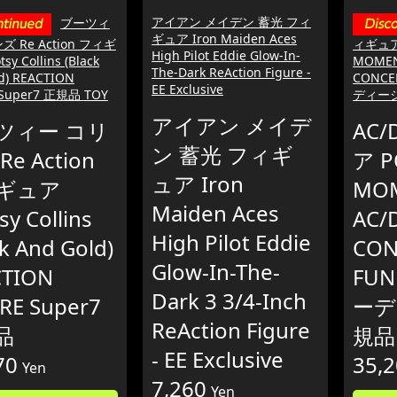
アイアン メイデン 蓄光 フィ
ブーツィ
ギュア Iron Maiden Aces
ズ Re Action フィギ
ィギュア 
High Pilot Eddie Glow-In-
y Collins (Black
MOMEN
The-Dark ReAction Figure -
d) REACTION
CONCE
EE Exclusive
 Super7 正規品 TOY
ディーシ
アイアン メイデ
ツィー コリ
AC
ン 蓄光 フィギ
e Action
ア P
ュア Iron
ギュア
MO
Maiden Aces
sy Collins
AC/
High Pilot Eddie
ck And Gold)
CON
Glow-In-The-
CTION
FU
Dark 3 3/4-Inch
RE Super7
ーデ
ReAction Figure
品
規品 
- EE Exclusive
70
35,
Yen
7,260
Yen