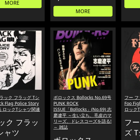
MORE
MORE
ラック フラッグ Tシ
ボロックス Bollocks No.69号
フー フ
 Flag Police Story
PUNK ROCK
Foo Fi
品 ロックTシャツ関連
ISSUE「Bollocks」(No.69) 志
ロック
磨遼平 ～生い立ち、毛皮のマ
ック フラッ
フー
リーズ、ドレスコーズを語る!
～ 雑誌
Tシャツ
ズ 
ボロックス