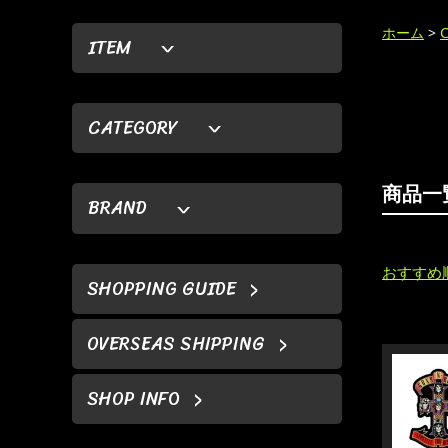
ホーム
>
ITEM
CATEGORY
商品一
BRAND
おすすめ
SHOPPING GUIDE
OVERSEAS SHIPPING
SHOP INFO