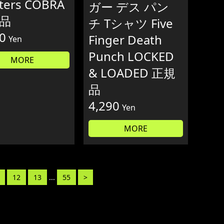
hters COBRA
ガー デス パン
品
チ Tシャツ Five
0
Finger Death
Yen
Punch LOCKED
MORE
& LOADED 正規
品
4,290
Yen
MORE
12
13
...
55
>