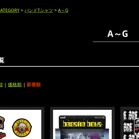
CATEGORY
>
バンドTシャツ
>
A～G
A～G
覧
順
|
価格順
|
新着順