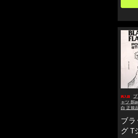
ブ
ャツ Black
白 正規
ブラ
グ 