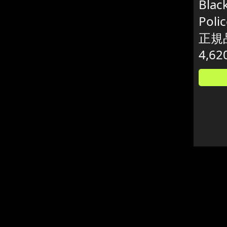
Black
Poli
正規
4,62