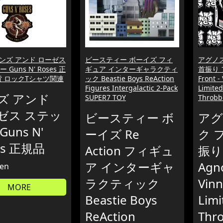
ンズ アンド ローゼス
ビースティー ボーイズ フィ
アグノ
Guns N' Roses 正
ギュア インターギャラクティ
首振り フ
貨 ロックTシャツ関連
ック Beastie Boys ReAction
Front -
Figures Intergalactic 2-Pack
Limited
ズ アンド
SUPER7 TOY
Throbb
ゼス ステッ
ビースティー ボ
アグ
Guns N'
ーイズ Re
ク 
es 正規品
Action フィギュ
振り
ア インターギャ
Agno
en
ラクティック
Vinn
MORE
Beastie Boys
Limi
ReAction
Thr