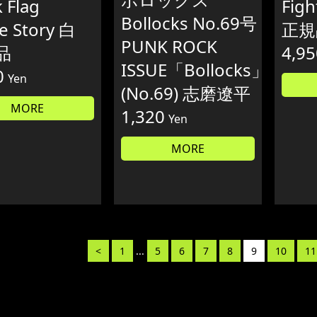
 Flag
Fig
Bollocks No.69号
ce Story 白
正規
PUNK ROCK
品
4,95
ISSUE「Bollocks」
0
Yen
(No.69) 志磨遼平
MORE
1,320
Yen
MORE
<
1
...
5
6
7
8
9
10
11