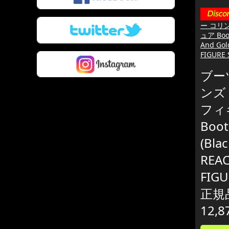
ー コリン
ュア Boots
And Gol
FIGURE
ブー
ンズ R
フィ
Boot
(Bla
REA
FIGU
正規
12,8