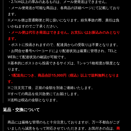
・2.1cm以上の厚みのあるものは、メール便発送はできません。
・メール便発送が可能な商品は、各商品の詳細ページにて記載しており
ます。
※メール便は普通郵便と同じ扱いになります。紛失事故の際、責任は負
いかねますのでご了承ください。
・
メール便は代引き発送はできません。お支払いはお振込みのみとなり
ます。
・ポストに投函されますので、配達員からの受取りは不要となります。
・お問合せ番号+バーコードにより配達状況は厳重に管理され、TELと
WEBにて配達状況の確認が可能です。
※基本的にポストから投函できるサイズは、Tシャツ1枚程度が限度とな
ります。
・
1配送先につき、商品合計15,000円（税込）以上で送料無料となりま
す。
※ご注文完了後、正規の金額を別途ご連絡いたします。
※すべての商品を佐川急便にてお届けします。
※送料は税込の金額となります。
返品・交換について
商品には厳格な管理のもと十分注意しておりますが、万一不都合がござ
いましたら誠意をもって対応させていただきます。お気付きの点は、
商