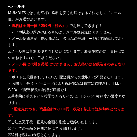
■メール便
MUMBLESでは、お客様に送料を安くお届けする方法として『メール
便』がお選び頂けます。
・
送料は全国一律『250円（税込）』
でお届けできます！
・2.1cm以上の厚みのあるものは、メール便発送はできません。
・メール便発送が可能な商品は、各商品の詳細ページにて記載しており
ます。
※メール便は普通郵便と同じ扱いになります。紛失事故の際、責任は負
いかねますのでご了承ください。
・
メール便は代引き発送はできません。お支払いはお振込みのみとなり
ます。
・ポストに投函されますので、配達員からの受取りは不要となります。
・お問合せ番号+バーコードにより配達状況は厳重に管理され、TELと
WEBにて配達状況の確認が可能です。
※基本的にポストから投函できるサイズは、Tシャツ1枚程度が限度とな
ります。
・
1配送先につき、商品合計15,000円（税込）以上で送料無料となりま
す。
※ご注文完了後、正規の金額を別途ご連絡いたします。
※すべての商品を佐川急便にてお届けします。
※送料は税込の金額となります。