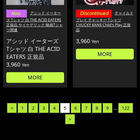
アシッド イーター
チャイルド
ズ Tシャツ 白 THE ACID EATERS
プレイ チャッキー Tシャツ
正規品 サイケデリック 映画Tシャ
CHUCKY KANJI Child's Play 正規
ツ関連
品
アシッド イーターズ
3,960
Yen
Tシャツ 白 THE ACID
MORE
EATERS 正規品
3,960
Yen
MORE
<
1
2
3
4
5
6
7
8
9
...
122
>