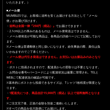
いただきます。）
■メール便
MUMBLESでは、お客様に送料を安くお届けする方法として『メール
便』がお選び頂けます。
・
送料は全国一律『250円（税込）』
でお届けできます！
・2.1cm以上の厚みのあるものは、メール便発送はできません。
・メール便発送が可能な商品は、各商品の詳細ページにて記載しており
ます。
※メール便は普通郵便と同じ扱いになります。紛失事故の際、責任は負
いかねますのでご了承ください。
・
メール便は代引き発送はできません。お支払いはお振込みのみとなり
ます。
・ポストに投函されますので、配達員からの受取りは不要となります。
・お問合せ番号+バーコードにより配達状況は厳重に管理され、TELと
WEBにて配達状況の確認が可能です。
※基本的にポストから投函できるサイズは、Tシャツ1枚程度が限度とな
ります。
・
1配送先につき、商品合計15,000円（税込）以上で送料無料となりま
す。
※ご注文完了後、正規の金額を別途ご連絡いたします。
※すべての商品を佐川急便にてお届けします。