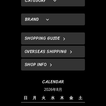
CATEGORY
BRAND
SHOPPING GUIDE
OVERSEAS SHIPPING
SHOP INFO
CALENDAR
2026年8月
日
月
火
水
木
金
土