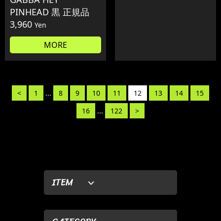
PINHEAD 黒 正規品
3,960
Yen
MORE
<
1
...
8
9
10
11
12
13
14
15
16
...
122
>
ITEM