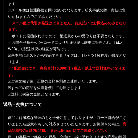
ます。
※メール便は普通郵便と同じ扱いになります。紛失事故の際、責任は負
いかねますのでご了承ください。
・
メール便は代引き発送はできません。お支払いはお振込みのみとなり
ます。
・ポストに投函されますので、配達員からの受取りは不要となります。
・お問合せ番号+バーコードにより配達状況は厳重に管理され、TELと
WEBにて配達状況の確認が可能です。
※基本的にポストから投函できるサイズは、Tシャツ1枚程度が限度とな
ります。
・
1配送先につき、商品合計15,000円（税込）以上で送料無料となりま
す。
※ご注文完了後、正規の金額を別途ご連絡いたします。
※すべての商品を佐川急便にてお届けします。
※送料は税込の金額となります。
返品・交換について
商品には厳格な管理のもと十分注意しておりますが、万一不都合がござ
いましたら誠意をもって対応させていただきます。お気付きの点は、
商
品到着後7日以内にTEL、またはE-mailにてご連絡ください。
尚、お客様のご都合よる返品・交換は、誠に恐れ入りますが商品の性質