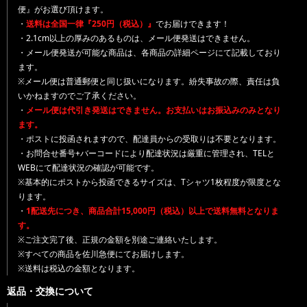
便』がお選び頂けます。
・
送料は全国一律『250円（税込）』
でお届けできます！
・2.1cm以上の厚みのあるものは、メール便発送はできません。
・メール便発送が可能な商品は、各商品の詳細ページにて記載しており
ます。
※メール便は普通郵便と同じ扱いになります。紛失事故の際、責任は負
いかねますのでご了承ください。
・
メール便は代引き発送はできません。お支払いはお振込みのみとなり
ます。
・ポストに投函されますので、配達員からの受取りは不要となります。
・お問合せ番号+バーコードにより配達状況は厳重に管理され、TELと
WEBにて配達状況の確認が可能です。
※基本的にポストから投函できるサイズは、Tシャツ1枚程度が限度とな
ります。
・
1配送先につき、商品合計15,000円（税込）以上で送料無料となりま
す。
※ご注文完了後、正規の金額を別途ご連絡いたします。
※すべての商品を佐川急便にてお届けします。
※送料は税込の金額となります。
返品・交換について