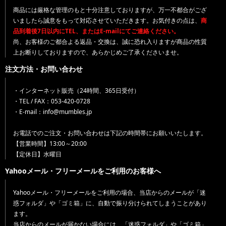
商品には厳格な管理のもと十分注意しておりますが、万一不都合がござ
いましたら誠意をもって対応させていただきます。お気付きの点は、
商
品到着後7日以内にTEL、またはE-mailにてご連絡ください。
尚、お客様のご都合よる返品・交換は、誠に恐れ入りますが商品の性質
上お断りしておりますので、あらかじめご了承くださいませ。
注文方法・お問い合わせ
・インターネット販売（24時間、365日受付）
・TEL / FAX：053-420-0728
・E-mail：info@mumbles.jp
お電話でのご注文・お問い合わせは下記の時間帯にお願いいたします。
【営業時間】13:00～20:00
【定休日】水曜日
Yahooメール・フリーメールをご利用のお客様へ
Yahooメール・フリーメールをご利用の場合、当店からのメールが「迷
惑フォルダ」や「ゴミ箱」に、自動で振り分けられてしまうことがあり
ます。
当店からのメールが届かない場合には、「迷惑フォルダ」や「ゴミ箱」