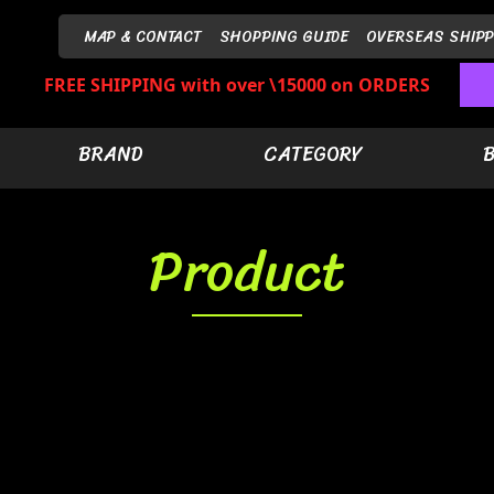
MAP & CONTACT
SHOPPING GUIDE
OVERSEAS SHIPP
FREE SHIPPING with over \15000 on ORDERS
BRAND
CATEGORY
Product