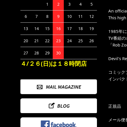
1
2
3
4
5
An offici
6
7
8
9
10
11
12
This high
13
14
15
16
17
18
19
1985
TV番組
20
21
22
23
24
25
26
「Rob Zom
27
28
29
30
Devil
４/２６(日)は１８時閉店
コミック
インパク
正規品
メール便