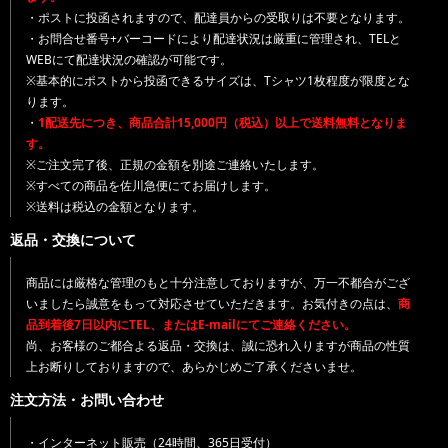
・ポストに投函されますので、配達員からの受取りは不要となります。
・お問合せ番号+バーコードにより配達状況は厳重に管理され、TELと
WEBにて配達状況の確認が可能です。
※基本的にポストから投函できるサイズは、Tシャツ1枚程度が限度とな
ります。
・
1配送先につき、商品合計15,000円（税込）以上で送料無料となりま
す。
※ご注文完了後、正規の金額を別途ご連絡いたします。
※すべての商品を佐川急便にてお届けします。
※送料は税込の金額となります。
返品・交換について
商品には厳格な管理のもと十分注意しておりますが、万一不都合がござ
いましたら誠意をもって対応させていただきます。お気付きの点は、
商
品到着後7日以内にTEL、またはE-mailにてご連絡ください。
尚、お客様のご都合よる返品・交換は、誠に恐れ入りますが商品の性質
上お断りしておりますので、あらかじめご了承くださいませ。
注文方法・お問い合わせ
・インターネット販売（24時間、365日受付）