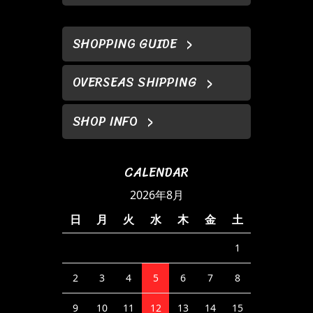
SHOPPING GUIDE
OVERSEAS SHIPPING
SHOP INFO
CALENDAR
2026年8月
日
月
火
水
木
金
土
1
2
3
4
5
6
7
8
9
10
11
12
13
14
15