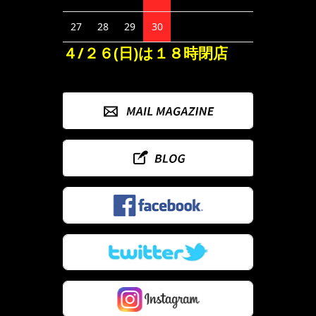
27
28
29
30
４/２６(日)は１８時閉店