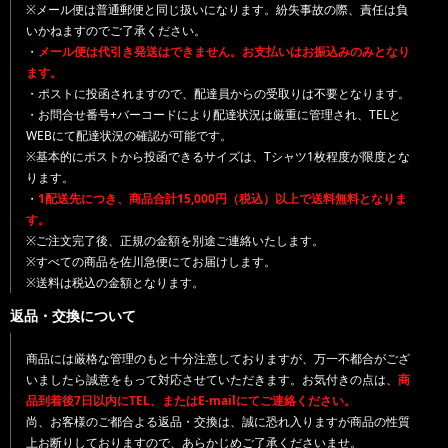
※メール便は普通郵便と同じ扱いになります。紛失事故の際、責任は負
いかねますのでご了承ください。
・
メール便は代引き発送はできません。お支払いはお振込みのみとなり
ます。
・ポストに投函されますので、配達員からの受取りは不要となります。
・お問合せ番号+バーコードにより配達状況は厳重に管理され、TELと
WEBにて配達状況の確認が可能です。
※基本的にポストから投函できるサイズは、Tシャツ1枚程度が限度とな
ります。
・
1配送先につき、商品合計15,000円（税込）以上で送料無料となりま
す。
※ご注文完了後、正規の金額を別途ご連絡いたします。
※すべての商品を佐川急便にてお届けします。
※送料は税込の金額となります。
返品・交換について
商品には厳格な管理のもと十分注意しておりますが、万一不都合がござ
いましたら誠意をもって対応させていただきます。お気付きの点は、
商
品到着後7日以内にTEL、またはE-mailにてご連絡ください。
尚、お客様のご都合よる返品・交換は、誠に恐れ入りますが商品の性質
上お断りしておりますので、あらかじめご了承くださいませ。