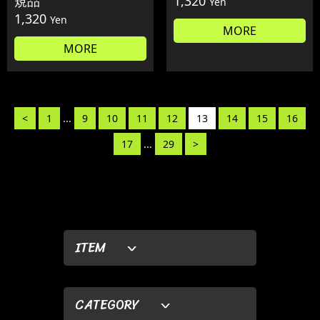
規品
1,320
Yen
1,320
Yen
MORE
MORE
<
1
...
9
10
11
12
13
14
15
16
17
...
29
>
ITEM
CATEGORY