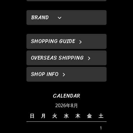
BRAND
SHOPPING GUIDE
OVERSEAS SHIPPING
SHOP INFO
CALENDAR
2026年8月
日
月
火
水
木
金
土
1