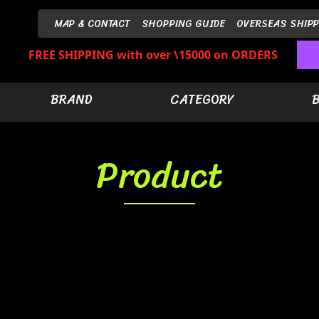
MAP & CONTACT
SHOPPING GUIDE
OVERSEAS SHIPP
FREE SHIPPING with over \15000 on ORDERS
BRAND
CATEGORY
Product