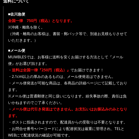
送料について
■佐川急便
全国一律 750円（税込）となります。
※沖縄・離島を除く。
（沖縄・離島のお客様は、書留・郵パック等で、別途お見積もりさせて
いただきます。）
■メール便
MUMBLESでは、お客様に送料を安くお届けする方法として『メール
便』がお選び頂けます。
・
送料は全国一律『250円（税込）』
でお届けできます！
・2.1cm以上の厚みのあるものは、メール便発送はできません。
・メール便発送が可能な商品は、各商品の詳細ページにて記載しており
ます。
※メール便は普通郵便と同じ扱いになります。紛失事故の際、責任は負
いかねますのでご了承ください。
・
メール便は代引き発送はできません。お支払いはお振込みのみとなり
ます。
・ポストに投函されますので、配達員からの受取りは不要となります。
・お問合せ番号+バーコードにより配達状況は厳重に管理され、TELと
WEBにて配達状況の確認が可能です。