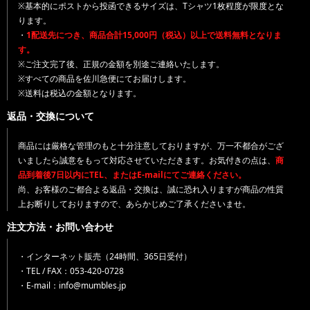
※基本的にポストから投函できるサイズは、Tシャツ1枚程度が限度とな
ります。
・
1配送先につき、商品合計15,000円（税込）以上で送料無料となりま
す。
※ご注文完了後、正規の金額を別途ご連絡いたします。
※すべての商品を佐川急便にてお届けします。
※送料は税込の金額となります。
返品・交換について
商品には厳格な管理のもと十分注意しておりますが、万一不都合がござ
いましたら誠意をもって対応させていただきます。お気付きの点は、
商
品到着後7日以内にTEL、またはE-mailにてご連絡ください。
尚、お客様のご都合よる返品・交換は、誠に恐れ入りますが商品の性質
上お断りしておりますので、あらかじめご了承くださいませ。
注文方法・お問い合わせ
・インターネット販売（24時間、365日受付）
・TEL / FAX：053-420-0728
・E-mail：info@mumbles.jp