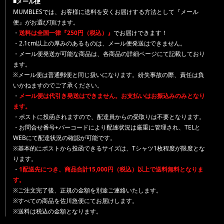
■メール便
MUMBLESでは、お客様に送料を安くお届けする方法として『メール
便』がお選び頂けます。
・
送料は全国一律『250円（税込）』
でお届けできます！
・2.1cm以上の厚みのあるものは、メール便発送はできません。
・メール便発送が可能な商品は、各商品の詳細ページにて記載しており
ます。
※メール便は普通郵便と同じ扱いになります。紛失事故の際、責任は負
いかねますのでご了承ください。
・
メール便は代引き発送はできません。お支払いはお振込みのみとなり
ます。
・ポストに投函されますので、配達員からの受取りは不要となります。
・お問合せ番号+バーコードにより配達状況は厳重に管理され、TELと
WEBにて配達状況の確認が可能です。
※基本的にポストから投函できるサイズは、Tシャツ1枚程度が限度とな
ります。
・
1配送先につき、商品合計15,000円（税込）以上で送料無料となりま
す。
※ご注文完了後、正規の金額を別途ご連絡いたします。
※すべての商品を佐川急便にてお届けします。
※送料は税込の金額となります。