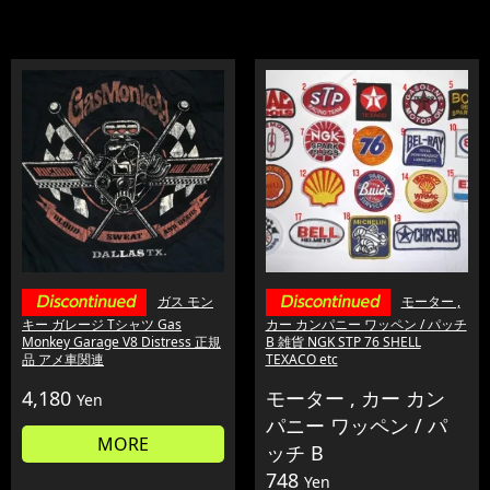
ガス モン
モーター ,
キー ガレージ Tシャツ Gas
カー カンパニー ワッペン / パッチ
Monkey Garage V8 Distress 正規
B 雑貨 NGK STP 76 SHELL
品 アメ車関連
TEXACO etc
4,180
モーター , カー カン
Yen
パニー ワッペン / パ
MORE
ッチ B
748
Yen