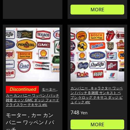
MORE
カンパニー , キャラクター ワッペ
モーター ,
ン / パッチ B 雑貨 サンキスト ペ
カー カンパニー ワッペン / パッチ
プシ ケロッグ テキサコ ダッジ ビ
雑貨 エッソ GMC ダッジ フォード
ュイック etc
クライスラー テキサコ etc
748
Yen
モーター , カー カン
パニー ワッペン / パ
MORE
ッチ