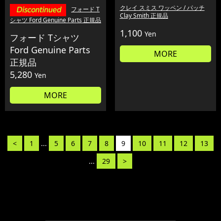
クレイ スミス ワッペン / パッチ
フォード T
Clay Smith 正規品
シャツ Ford Genuine Parts 正規品
1,100
Yen
フォード Tシャツ
Ford Genuine Parts
MORE
正規品
5,280
Yen
MORE
<
1
...
5
6
7
8
9
10
11
12
13
...
29
>