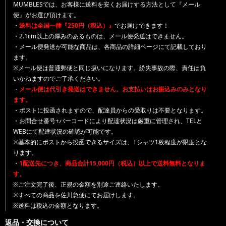
MUMBLESでは、お客様に送料を安くお届けする方法として『メール
便』がお選び頂けます。
・
送料は全国一律『250円（税込）』
でお届けできます！
・2.1cm以上の厚みのあるものは、メール便発送はできません。
・メール便発送が可能な商品は、各商品の詳細ページにて記載しており
ます。
※メール便は普通郵便と同じ扱いになります。紛失事故の際、責任は負
いかねますのでご了承ください。
・
メール便は代引き発送はできません。お支払いはお振込みのみとなり
ます。
・ポストに投函されますので、配達員からの受取りは不要となります。
・お問合せ番号+バーコードにより配達状況は厳重に管理され、TELと
WEBにて配達状況の確認が可能です。
※基本的にポストから投函できるサイズは、Tシャツ1枚程度が限度とな
ります。
・
1配送先につき、商品合計15,000円（税込）以上で送料無料となりま
す。
※ご注文完了後、正規の金額を別途ご連絡いたします。
※すべての商品を佐川急便にてお届けします。
※送料は税込の金額となります。
返品・交換について